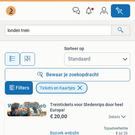
Tickets en Kaartjes
Sorteer op
Alle afstanden…
Bewaar je zoekopdracht
Filters
Tickets en Kaartjes
Treintickets voor Stedenrips door heel
Europa!
€ 20,00
Details
Topadvertentie
Bezoek website
8 jul 26