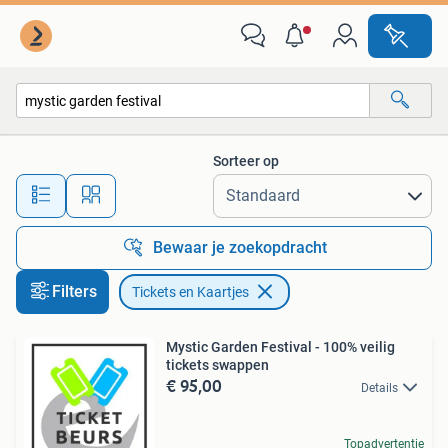
Tickets en Kaartjes
Sorteer op
Alle afstanden…
Bewaar je zoekopdracht
Filters
Tickets en Kaartjes
Mystic Garden Festival - 100% veilig
tickets swappen
€ 95,00
Details
Topadvertentie