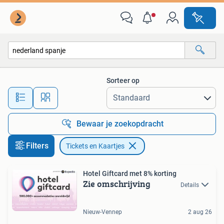
Tickets en Kaartjes
Sorteer op
Alle afstanden…
Bewaar je zoekopdracht
Filters
Tickets en Kaartjes
Hotel Giftcard met 8% korting
Zie omschrijving
Details
Nieuw-Vennep
2 aug 26