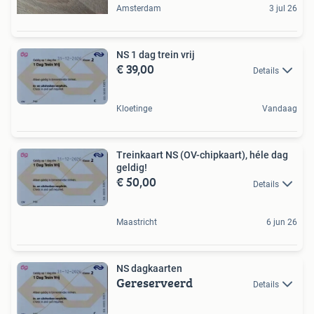
Amsterdam
3 jul 26
NS 1 dag trein vrij
€ 39,00
Details
Kloetinge
Vandaag
Treinkaart NS (OV-chipkaart), héle dag
geldig!
€ 50,00
Details
Maastricht
6 jun 26
NS dagkaarten
Gereserveerd
Details