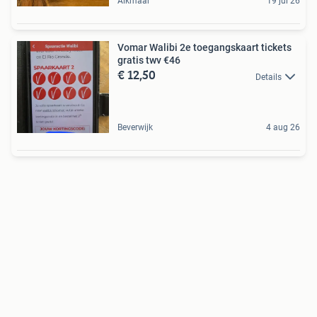
Alkmaar
19 jul 26
Vomar Walibi 2e toegangskaart tickets
gratis twv €46
€ 12,50
Details
Beverwijk
4 aug 26