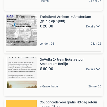
Heeten
24 apr 26
Treinticket Arnhem -> Amsterdam
(geldig op 6 juni)
€ 20,00
Details
London, GB
9 jun 26
GoVolta 2x trein ticket retour
Amsterdam Berlijn
€ 80,00
Details
's-Gravenhage
26 mei 26
Couponcode voor gratis NS dag retour
daluren 1klas