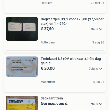
Haarlem
28 mei 26
Dagkaartjes NS, 2 voor €75,00 (37,50 per
stuk) en 1 = €40,-
€ 37,50
Details
Rotterdam
3 aug 26
Treinkaart NS (OV-chipkaart), héle dag
geldig!
€ 50,00
Details
Maastricht
6 jun 26
dagkaart trein
Gereserveerd
Details