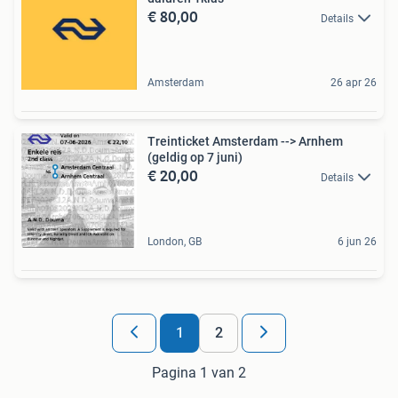
€ 80,00
Details
Amsterdam
26 apr 26
Treinticket Amsterdam --> Arnhem
(geldig op 7 juni)
€ 20,00
Details
London, GB
6 jun 26
1
2
Pagina 1 van 2