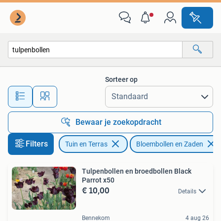
Bloembollen en Zaden
Sorteer op
Alle afstanden…
Bewaar je zoekopdracht
Filters
Tuin en Terras
Bloembollen en Zaden
Tulpenbollen en broedbollen Black
Parrot x50
€ 10,00
Details
Bennekom
4 aug 26