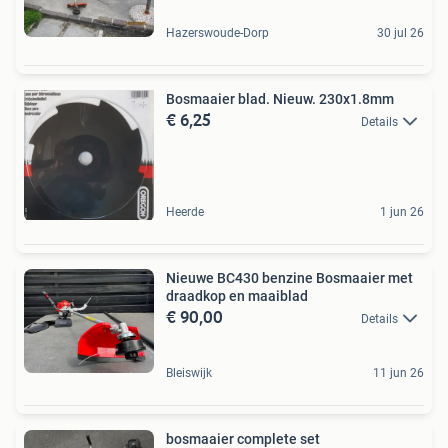
Hazerswoude-Dorp
30 jul 26
Bosmaaier blad. Nieuw. 230x1.8mm
€ 6,25
Details
Heerde
1 jun 26
Nieuwe BC430 benzine Bosmaaier met
draadkop en maaiblad
€ 90,00
Details
Bleiswijk
11 jun 26
bosmaaier complete set