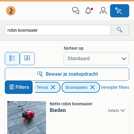
Bosmaaiers
Sorteer op
Alle afstanden…
Bewaar je zoekopdracht
Filters
Tuin en Terras
Bosmaaiers
Verwijder filters
Nette robin bosmaaier
Bieden
Details