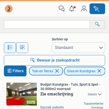
Gras en Kunstgras
Sorteer op
Alle afstanden…
Bewaar je zoekopdracht
Filters
Tuin en Terras
Gras en Kunstgras
Ve
Budget Kunstgras - Tuin, Sport & Spel -
30.000m2 voorraad
Zie omschrijving
Details
Topadvertentie
Bezoek website
Vandaag