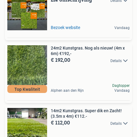
Details
Bezoek website
Vandaag
24m2 Kunstgras. Nog als nieuw! (4m x
6m) €192,-
€ 192,00
Details
Dagtopper
Top Kwaliteit
Alphen aan den Rijn
Vandaag
14m2 Kunstgras. Super dik en Zacht!
(3.5m x 4m) €112.-
€ 112,00
Details