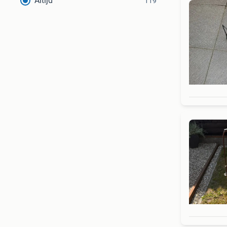
Altijd
119