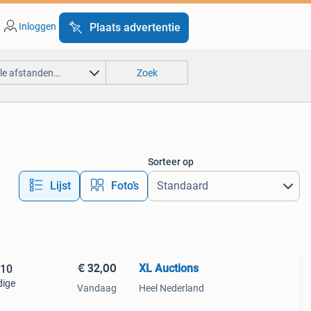
Inloggen
Plaats advertentie
lle afstanden…
Zoek
Sorteer op
Lijst
Foto’s
€ 32,00
XL Auctions
 10
dige
Vandaag
Heel Nederland
ënte