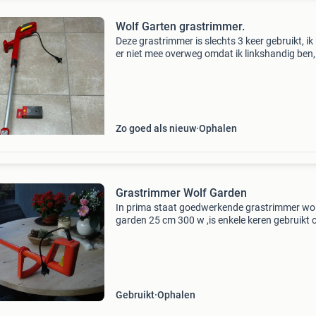
Wolf Garten grastrimmer.
Deze grastrimmer is slechts 3 keer gebruikt, ik
er niet mee overweg omdat ik linkshandig ben,
tevens een reservespoel erbij.
Zo goed als nieuw
Ophalen
Grastrimmer Wolf Garden
In prima staat goedwerkende grastrimmer wo
garden 25 cm 300 w ,is enkele keren gebruikt 
camping . Bieden bij interesse of vragen hoor 
u .graag ophalen dan kan u zien wat u koopt .
v
Gebruikt
Ophalen