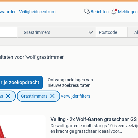
waarden
Veiligheidscentrum
Berichten
Meldingen
Grastrimmers
A
ltaten
voor 'wolf grastrimmer'
Ontvang meldingen van
r je zoekopdracht
nieuwe zoekresultaten
as
Grastrimmers
Verwijder filters
Veiling - 2x Wolf-Garten grasschaar GS
De wolf-garten e-multi-star gs 10 is een veelzij
en krachtige grasschaar, ideaal voor
tuinliefhebbers die op zoek zijn naar een effici