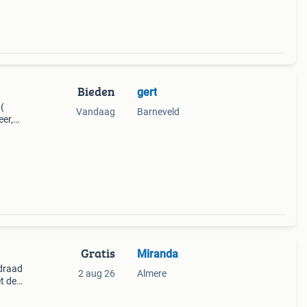
Bieden
gert
(
Vandaag
Barneveld
eer,
t.
Gratis
Miranda
 draad
2 aug 26
Almere
et de
jgt