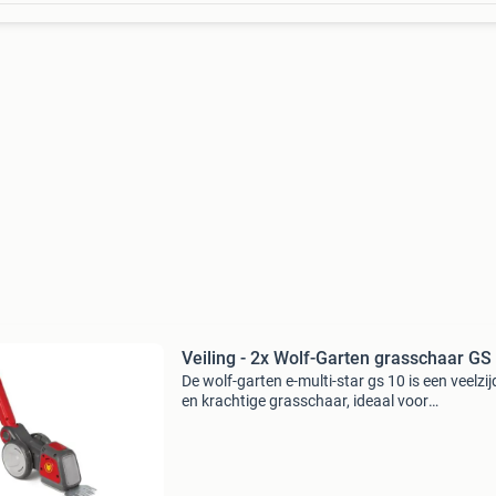
Veiling - 2x Wolf-Garten grasschaar GS
De wolf-garten e-multi-star gs 10 is een veelzij
en krachtige grasschaar, ideaal voor
tuinliefhebbers die op zoek zijn naar een effici
oplossing voor het snoeien en onderhoud van
tuin. Dit