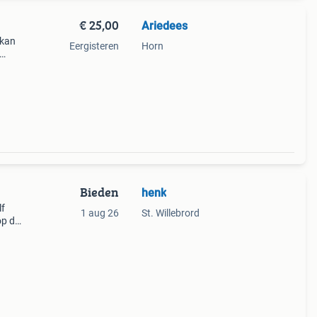
€ 25,00
Ariedees
 kan
Eergisteren
Horn
Bieden
henk
lf
1 aug 26
St. Willebrord
op de
ik van
 Met