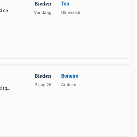
Bieden
Ton
ad op
Vandaag
Oldenzaal
Bieden
Bonaire
2 aug 26
Arnhem
l rq
en