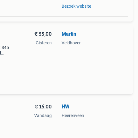
Bezoek website
€ 55,00
Martin
Gisteren
Veldhoven
t 845
l
jk
 en
€ 15,00
HW
Vandaag
Heerenveen