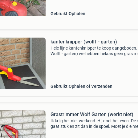
Gebruikt
Ophalen
kantenknipper (wolff - garten)
Hele fijne kantenknipper te koop aangeboden. 
Wolff - garten) we hebben helaas geen gras m
dus hij is overbodig geworden. Ziet er netjes ui
Gebruikt
Ophalen of Verzenden
Grastrimmer Wolf Garten (werkt niet)
Ik krijg het niet werkend. Hij doet het even. De
gaat stuk en zit dan in de spoel. Moet je die m
hand er weer een stukje uithalen. Misschien kri
iemand hem wel werkend? Daarom gratis, an