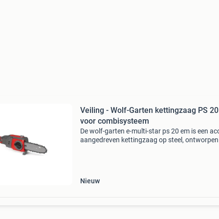
Veiling - Wolf-Garten kettingzaag PS 20
voor combisysteem
De wolf-garten e-multi-star ps 20 em is een ac
aangedreven kettingzaag op steel, ontworpen
het snoeien van bomen en struiken, zelfs op mo
bereikbare plaatsen. Dit opzetstuk maakt deel 
Nieuw