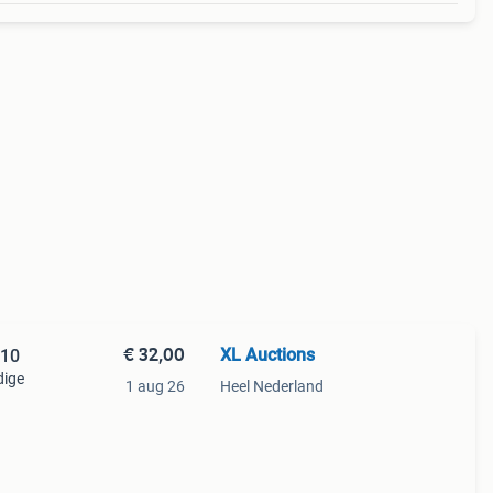
€ 32,00
XL Auctions
 10
dige
1 aug 26
Heel Nederland
ënte
 hun