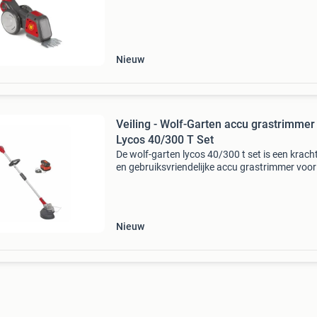
oplossing voor het snoeien en onderhoud van
tuin. Dit
Nieuw
Veiling - Wolf-Garten accu grastrimmer
Lycos 40/300 T Set
De wolf-garten lycos 40/300 t set is een krach
en gebruiksvriendelijke accu grastrimmer voor
strak afgewerkte gazonranden en moeilijk
bereikbare plekken. Dankzij de meegeleverde 
2.5 Ah accu en
Nieuw