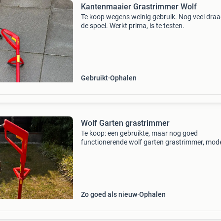
Kantenmaaier Grastrimmer Wolf
Te koop wegens weinig gebruik. Nog veel dra
de spoel. Werkt prima, is te testen.
Gebruikt
Ophalen
Wolf Garten grastrimmer
Te koop: een gebruikte, maar nog goed
functionerende wolf garten grastrimmer, mode
745 deze rode elektrische grastrimmer heeft e
vermogen van 450 watt en is ideaal voor het
bijwerken van graskan
Zo goed als nieuw
Ophalen