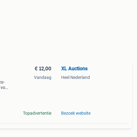
€ 12,00
XL Auctions
Vandaag
Heel Nederland
cu-
 voor
eilijk
uit
Topadvertentie
Bezoek website