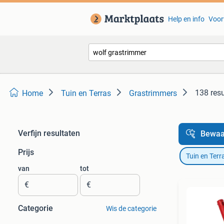
Help en info
Voor
138 resu
Home
Tuin en Terras
Grastrimmers
Verfijn resultaten
Bewaa
Prijs
Tuin en Terr
van
tot
€
€
Categorie
Wis de categorie