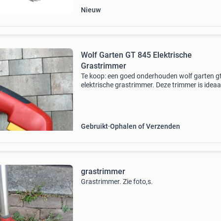
Nieuw
Wolf Garten GT 845 Elektrische
Grastrimmer
Te koop: een goed onderhouden wolf garten g
elektrische grastrimmer. Deze trimmer is ideaa
voor het bijwerken van gazonranden en moeili
bereikbare plekken in de tuin. Hij werkt perfect
word
Gebruikt
Ophalen of Verzenden
grastrimmer
Grastrimmer. Zie foto,s.