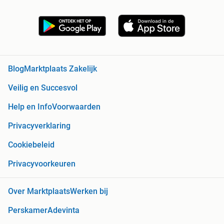
Blog
Marktplaats Zakelijk
Veilig en Succesvol
Help en Info
Voorwaarden
Privacyverklaring
Cookiebeleid
Privacyvoorkeuren
Over Marktplaats
Werken bij
Perskamer
Adevinta