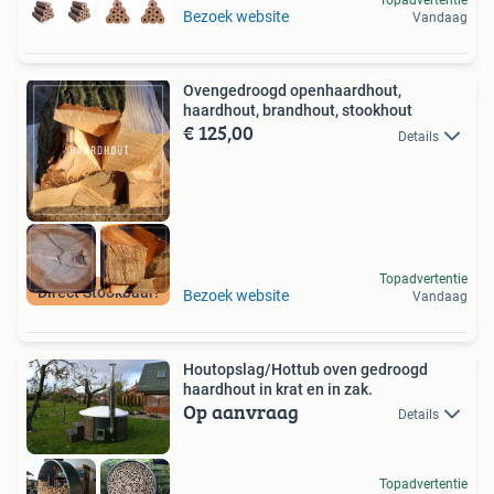
Topadvertentie
Bezoek website
Vandaag
Ovengedroogd openhaardhout,
haardhout, brandhout, stookhout
€ 125,00
Details
Topadvertentie
Direct Stookbaar!
Bezoek website
Vandaag
Houtopslag/Hottub oven gedroogd
haardhout in krat en in zak.
Op aanvraag
Details
Topadvertentie