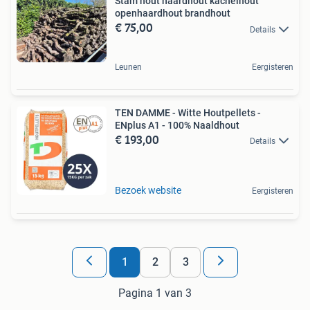
Stam hout haardhout kachelhout
openhaardhout brandhout
€ 75,00
Details
Leunen
Eergisteren
TEN DAMME - Witte Houtpellets -
ENplus A1 - 100% Naaldhout
€ 193,00
Details
Bezoek website
Eergisteren
1
2
3
Pagina 1 van 3