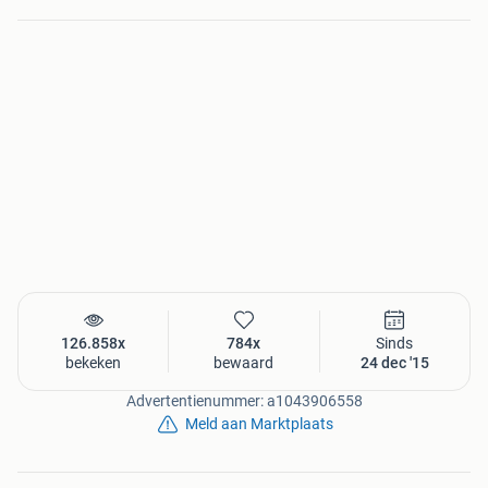
126.858x
784x
Sinds
bekeken
bewaard
24 dec '15
Advertentienummer: a1043906558
Meld aan Marktplaats