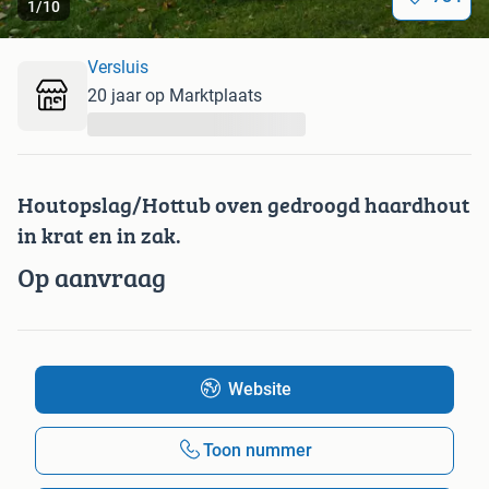
1
/
10
Versluis
20 jaar op Marktplaats
...
Houtopslag/Hottub oven gedroogd haardhout
in krat en in zak.
Op aanvraag
Website
Toon nummer