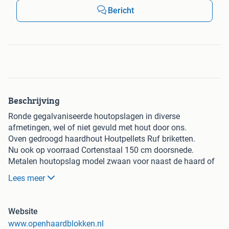
Bericht
Beschrijving
Ronde gegalvaniseerde houtopslagen in diverse
afmetingen, wel of niet gevuld met hout door ons.
Oven gedroogd haardhout Houtpellets Ruf briketten.
Nu ook op voorraad Cortenstaal 150 cm doorsnede.
Metalen houtopslag model zwaan voor naast de haard of
kachel afmetingen,LxBxH 60x35x55cm
Lees meer
Model zwijn LxBxH 75x35x55 cm.
Hottub houtgestookt nu verkijgbaar(beperkte voorraad). Te
Website
bezichtigen op locatie. Voor meer informatie
www.openhaardblokken.nl
https://openhaardblokken.nl/openhaardhout-