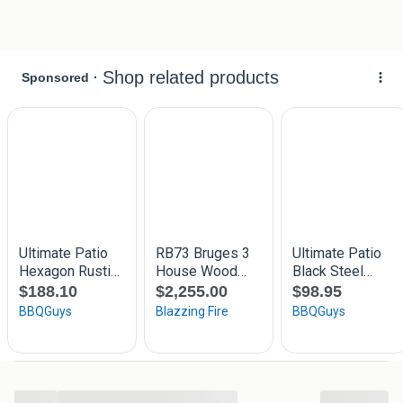
producten/hottub
Afhalen van hout iedere zaterdag van 08,00 tot 16.00 uur
andere dagen op afspraak.
Voor meer informatie,
Versluis-Haardblokken
Koenestraat 53
3958XE Amerongen
0343 481390
0655 74 59 87
Info@openhaardblokken.nl
www.openhaardblokken.nl
http://openhaardblokken.nl/houtopslag/houtopslag-
medium-150-overzicht/houtopslag-rond-150-cm-
diameter.html
...