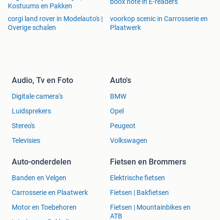
boox note in E-readers
Kostuums en Pakken
corgi land rover in Modelauto's |
voorkop scenic in Carrosserie en
Overige schalen
Plaatwerk
Audio, Tv en Foto
Auto's
Digitale camera's
BMW
Luidsprekers
Opel
Stereo's
Peugeot
Televisies
Volkswagen
Auto-onderdelen
Fietsen en Brommers
Banden en Velgen
Elektrische fietsen
Carrosserie en Plaatwerk
Fietsen | Bakfietsen
Motor en Toebehoren
Fietsen | Mountainbikes en
ATB