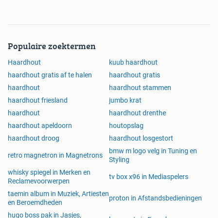
Populaire zoektermen
Haardhout
kuub haardhout
haardhout gratis af te halen
haardhout gratis
haardhout
haardhout stammen
haardhout friesland
jumbo krat
haardhout
haardhout drenthe
haardhout apeldoorn
houtopslag
haardhout droog
haardhout losgestort
bmw m logo velg in Tuning en
retro magnetron in Magnetrons
Styling
whisky spiegel in Merken en
tv box x96 in Mediaspelers
Reclamevoorwerpen
taemin album in Muziek, Artiesten
proton in Afstandsbedieningen
en Beroemdheden
hugo boss pak in Jasjes,