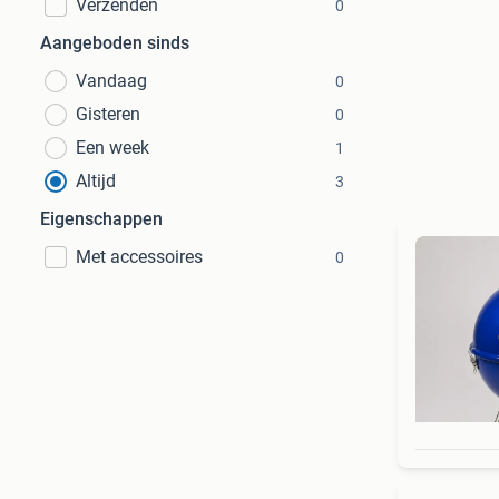
Verzenden
0
Aangeboden sinds
Vandaag
0
Gisteren
0
Een week
1
Altijd
3
Eigenschappen
Met accessoires
0