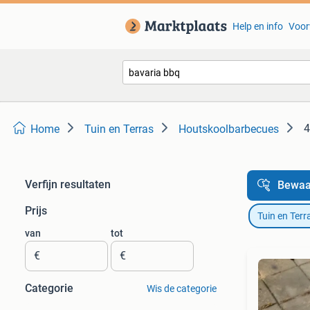
Help en info
Voor
4
Home
Tuin en Terras
Houtskoolbarbecues
Verfijn resultaten
Bewaa
Prijs
Tuin en Terr
van
tot
€
€
Categorie
Wis de categorie