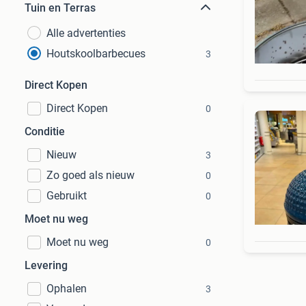
Tuin en Terras
Alle advertenties
Houtskoolbarbecues
3
Direct Kopen
Direct Kopen
0
Conditie
Nieuw
3
Zo goed als nieuw
0
Gebruikt
0
Moet nu weg
Moet nu weg
0
Levering
Ophalen
3