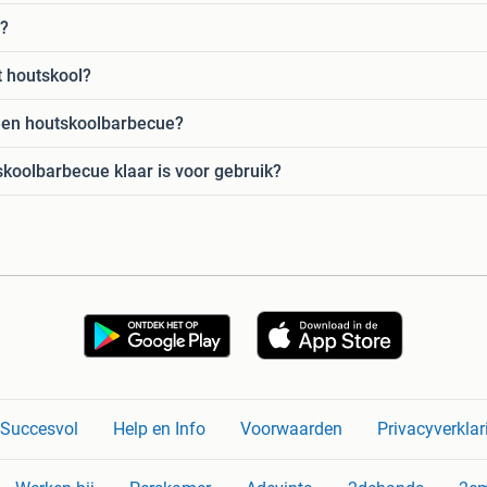
e?
t houtskool?
 een houtskoolbarbecue?
skoolbarbecue klaar is voor gebruik?
n Succesvol
Help en Info
Voorwaarden
Privacyverklar