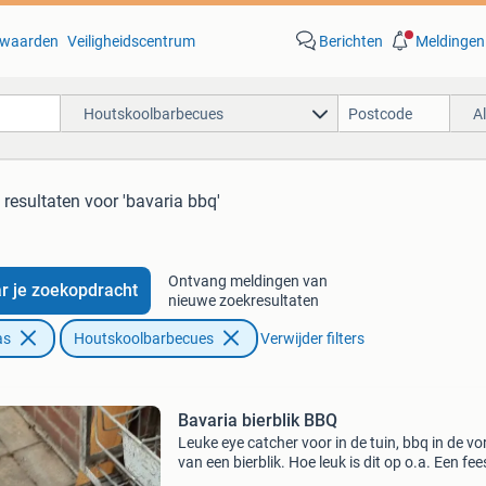
waarden
Veiligheidscentrum
Berichten
Meldingen
Houtskoolbarbecues
A
 resultaten
voor 'bavaria bbq'
Ontvang meldingen van
r je zoekopdracht
nieuwe zoekresultaten
as
Houtskoolbarbecues
Verwijder filters
Bavaria bierblik BBQ
Leuke eye catcher voor in de tuin, bbq in de v
van een bierblik. Hoe leuk is dit op o.a. Een fee
Hoogte is 60cm en diameter 40cm. Ophalen in