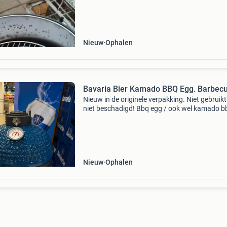
gemonde. Zie ook mijn andere advertenties.
Nieuw
Ophalen
Bavaria Bier Kamado BBQ Egg. Barbec
Nieuw in de originele verpakking. Niet gebruikt
niet beschadigd! Bbq egg / ook wel kamado b
barbecue kleine variant +/- 28cm leuk collecto
item
Nieuw
Ophalen