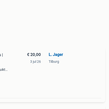
€ 20,00
L. Jager
 |
3 jul 26
Tilburg
uikt