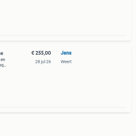
€ 255,00
Jens
ue
 en
28 jul 26
Weert
bq
rs