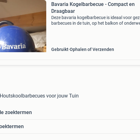
Bavaria Kogelbarbecue - Compact en
Draagbaar
Deze bavaria kogelbarbecue is ideaal voor geze
barbecues in de tuin, op het balkon of onderw
De barbecue is compact, draagbaar en eenvo
in gebruik. Ondanks enkele gebruikssporen (z
te
Gebruikt
Ophalen of Verzenden
 Houtskoolbarbecues voor jouw Tuin
de zoektermen
zoektermen