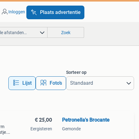
Inloggen
Plaats advertentie
lle afstanden…
Zoek
Sorteer op
Lijst
Foto’s
€ 25,00
Petronella's Brocante
orm
Eergisteren
Gemonde
stje.