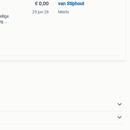
€ 0,00
van Stiphout
29 jun 26
Mierlo
llige
eg.
udig
oals