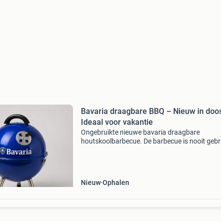
Bavaria draagbare BBQ – Nieuw in doos
Ideaal voor vakantie
Ongebruikte nieuwe bavaria draagbare
houtskoolbarbecue. De barbecue is nooit gebr
en wordt compleet geleverd met grillrooster,
kolenrooster, pootjes en handleiding. Door het
compacte formaat is de
Nieuw
Ophalen