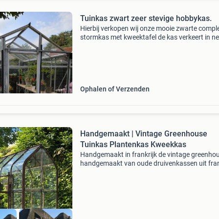
Tuinkas zwart zeer stevige hobbykas.
Hierbij verkopen wij onze mooie zwarte compl
stormkas met kweektafel de kas verkeert in ne
staat en is compleet. (Alle ruiten zijn aanwezig
dankzij de royale afmetingen is dit een ideale 
Ophalen of Verzenden
Handgemaakt | Vintage Greenhouse
Tuinkas Plantenkas Kweekkas
Handgemaakt in frankrijk de vintage greenhou
handgemaakt van oude druivenkassen uit fran
uit de jaren 30. Het oude glas en oude staal is
hergebruikt en dat geeft deze kas een zeer uni