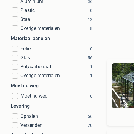
Aluminium
36
Plastic
0
Staal
12
Overige materialen
8
Materiaal panelen
Folie
0
Glas
56
Polycarbonaat
1
Overige materialen
1
Moet nu weg
Moet nu weg
0
Levering
Ophalen
56
Verzenden
20