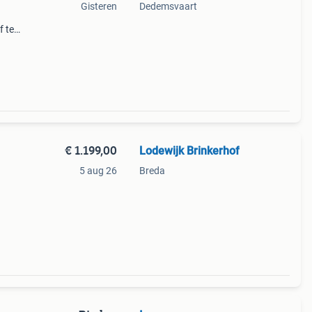
Gisteren
Dedemsvaart
f te
graag
€ 1.199,00
Lodewijk Brinkerhof
5 aug 26
Breda
 als