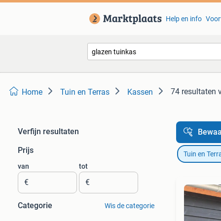
Help en info
Voor
74 resultaten
Home
Tuin en Terras
Kassen
Verfijn resultaten
Bewaa
Prijs
Tuin en Terr
van
tot
€
€
Categorie
Wis de categorie