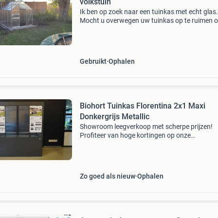
volkstuin
Ik ben op zoek naar een tuinkas met echt glas.
Mocht u overwegen uw tuinkas op te ruimen o
stoppen met uw volkstuin, dan neem ik deze 
over. Ik ben flexibel qua afmetingen en staat,
zolang he
Gebruikt
Ophalen
Biohort Tuinkas Florentina 2x1 Maxi
Donkergrijs Metallic
Showroom leegverkoop met scherpe prijzen!
Profiteer van hoge kortingen op onze
showroommodellen. Alle modellen zijn zo goed
nieuw en hebben altijd binnen gestaan.
Voorwaarden - het showroommodel w
Zo goed als nieuw
Ophalen