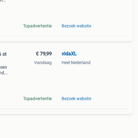
in
op
Topadvertentie
Bezoek website
€ 79,99
vidaXL
 st
Vandaag
Heel Nederland
 een
nd,
t
rdoor
Topadvertentie
Bezoek website