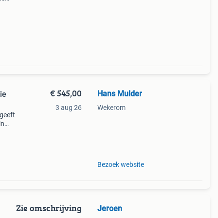
en
 deze
€ 545,00
Hans Mulder
ie
3 aug 26
Wekerom
 geeft
in
op
Bezoek website
Zie omschrijving
Jeroen