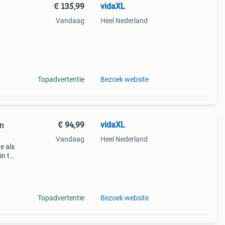
€ 135,99
vidaXL
Vandaag
Heel Nederland
een
nten
Topadvertentie
Bezoek website
€ 94,99
vidaXL
n
Vandaag
Heel Nederland
e als
in te
erco
Topadvertentie
Bezoek website