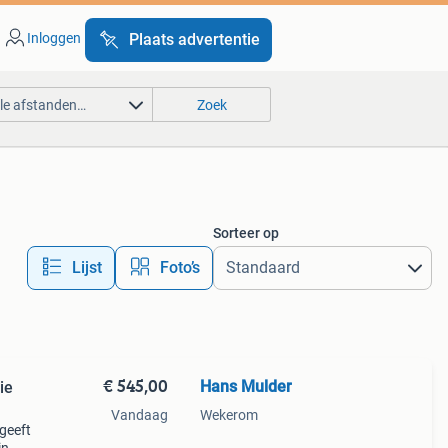
Inloggen
Plaats advertentie
lle afstanden…
Zoek
Sorteer op
Lijst
Foto’s
€ 545,00
Hans Mulder
ie
Vandaag
Wekerom
 geeft