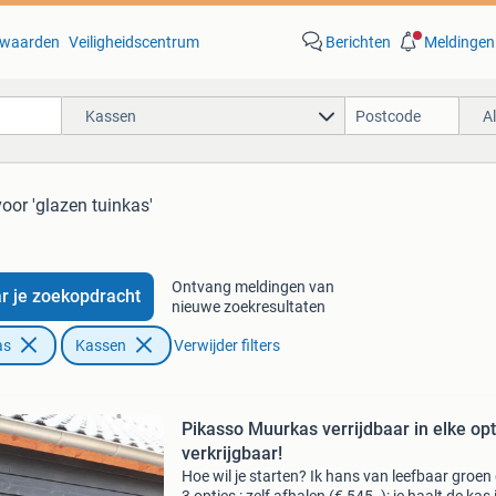
waarden
Veiligheidscentrum
Berichten
Meldingen
Kassen
A
voor 'glazen tuinkas'
Ontvang meldingen van
r je zoekopdracht
nieuwe zoekresultaten
as
Kassen
Verwijder filters
Pikasso Muurkas verrijdbaar in elke opt
verkrijgbaar!
Hoe wil je starten? Ik hans van leefbaar groen