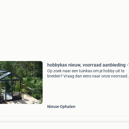
hobbykas nieuw, voorraad aanbieding 
Op zoek naar een tuinkas om je hobby uit te
breiden? Vraag dan eens naar onze voorraad
aanbieding, dat scheelt je momenteel wel 15% 
prijs! Wij zijn geraerts kassen, en wij verkopen
tuinkassen van h
Nieuw
Ophalen