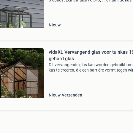
3 opties : zelf afhalen (€ 545,-): je haalt de kas 
doos op in wekerom. Ik leg je kort uit waar je 
moet letten bij de montage. Thuisbezor
Nieuw
vidaXL Vervangend glas voor tuinkas 16
gehard glas
Dit vervangende glas kan worden gebruikt om
kas te creëren, die een barrière vormt tegen wi
bladeren en vogels. Duurzaam gehard glas: he
tuinkasglas is gemaakt van gehard glas, waa
het du
Nieuw
Verzenden