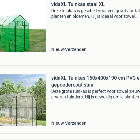
vidaXL Tuinkas staal XL
Deze tuinkas is geschikt voor een groot aantal
planten en bloemen. Hij is ideaal voor zowel
beginnende als ervaren tuiniers. De kas heeft 
transparante, groene bedekking zodat uw pla
en bloemen
Nieuw
Verzenden
vidaXL Tuinkas 160x400x190 cm PVC e
gepoedercoat staal
Deze grote tuinkas is perfect voor zowel nieuw
ervaren tuinders. Hij is geweldig om je planten 
zaaien en ze te beschermen tegen koud weer.
Stabiel frame: de kas heeft een stevig, gepoed
Nieuw
Verzenden