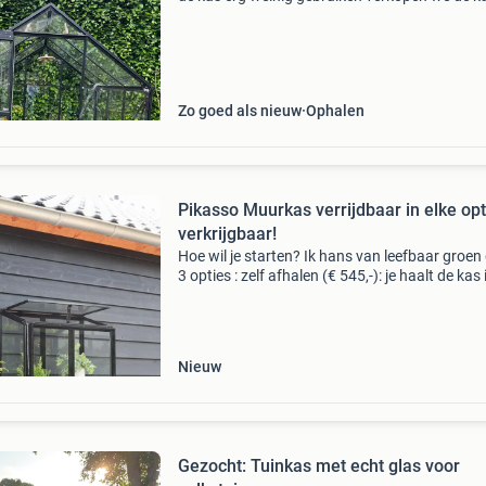
inclusief fundament weer. Kan in overleg sam
afgebroken worden zodat jullie ook weten hoe
in elkaa
Zo goed als nieuw
Ophalen
Pikasso Muurkas verrijdbaar in elke opt
verkrijgbaar!
Hoe wil je starten? Ik hans van leefbaar groen
3 opties : zelf afhalen (€ 545,-): je haalt de kas 
doos op in wekerom. Ik leg je kort uit waar je 
moet letten bij de montage. Thuisbezor
Nieuw
Gezocht: Tuinkas met echt glas voor