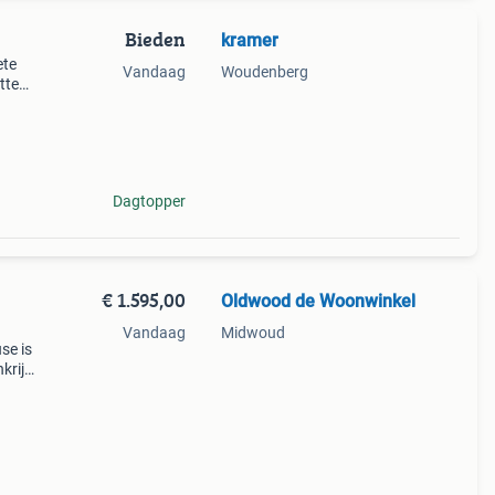
Bieden
kramer
ete
Vandaag
Woudenberg
tte
)
kas vo
Dagtopper
€ 1.595,00
Oldwood de Woonwinkel
Vandaag
Midwoud
se is
krijk
 dus
eke