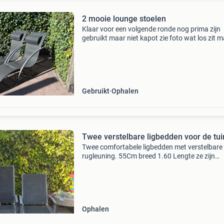
2 mooie lounge stoelen
Klaar voor een volgende ronde nog prima zijn
gebruikt maar niet kapot zie foto wat los zit 
dat is lang zo en merk je niks van meteen
beschikbaar! Vaste prijs
Gebruikt
Ophalen
Twee verstelbare ligbedden voor de tui
Twee comfortabele ligbedden met verstelbare
rugleuning. 55Cm breed 1.60 Lengte ze zijn
gebruikt en hebben wat schoonmaak nodig, 
kunnen daarna zeker nog een ronde mee in de 
of op het terras.
Ophalen