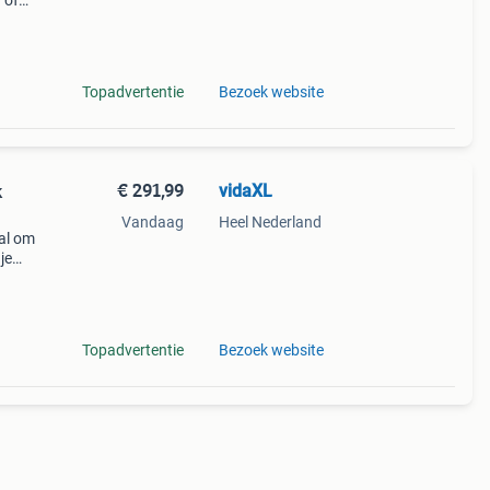
 of
, dat
Topadvertentie
Bezoek website
€ 291,99
vidaXL
k
Vandaag
Heel Nederland
aal om
je
: het
Topadvertentie
Bezoek website