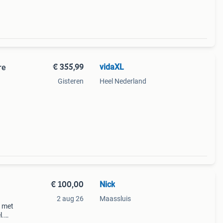
€ 355,99
vidaXL
re
Gisteren
Heel Nederland
or
nkzij
€ 100,00
Nick
2 aug 26
Maassluis
t met
l.