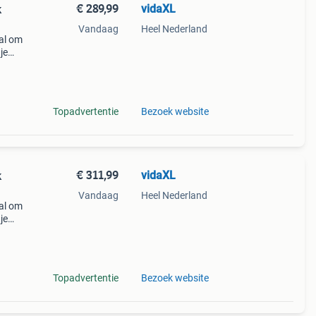
€ 289,99
vidaXL
k
Vandaag
Heel Nederland
aal om
je
: het
Topadvertentie
Bezoek website
€ 311,99
vidaXL
k
Vandaag
Heel Nederland
aal om
je
: het
Topadvertentie
Bezoek website