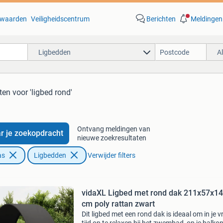
waarden
Veiligheidscentrum
Berichten
Meldingen
Ligbedden
A
ten
voor 'ligbed rond'
Ontvang meldingen van
r je zoekopdracht
nieuwe zoekresultaten
as
Ligbedden
Verwijder filters
vidaXL Ligbed met rond dak 211x57x1
cm poly rattan zwart
Dit ligbed met een rond dak is ideaal om in je vr