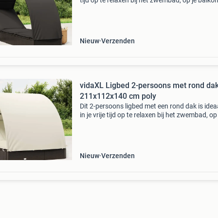
tijd op te relaxen bij het zwembad, op je balkon
op de camping tijdens je vakantie. Duurzaam
materiaal: het ligbed is gemaakt van pe-rattan
Nieuw
Verzenden
vidaXL Ligbed 2-persoons met rond da
211x112x140 cm poly
Dit 2-persoons ligbed met een rond dak is ide
in je vrije tijd op te relaxen bij het zwembad, op 
balkon of op de camping. Duurzaam materiaal
ligbed is gemaakt van pe-rattan, dat weerbest
Nieuw
Verzenden