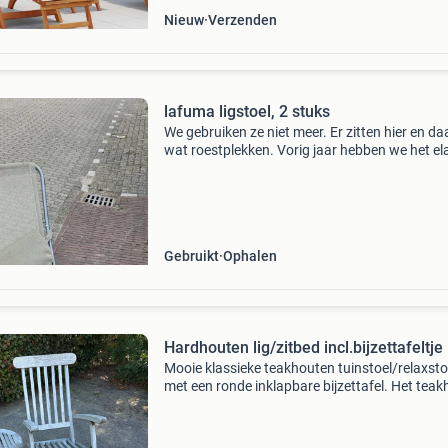
Nieuw
Verzenden
lafuma ligstoel, 2 stuks
We gebruiken ze niet meer. Er zitten hier en da
wat roestplekken. Vorig jaar hebben we het el
vervangen en daarmee kunnen de stoelen wee
ronde mee! €70,- is voor 2 stoelen!
Gebruikt
Ophalen
Hardhouten lig/zitbed incl.bijzettafeltje
Mooie klassieke teakhouten tuinstoel/relaxsto
met een ronde inklapbare bijzettafel. Het teak
is mooi natuurlijk vergrijsd en heeft daardoor 
sfeervolle, landelijke uitstraling. De stoel is vo