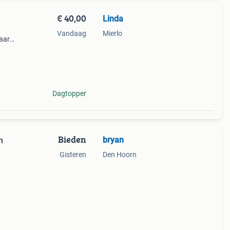
€ 40,00
Linda
Vandaag
Mierlo
maar
Dagtopper
Bieden
bryan
n
Gisteren
Den Hoorn
maar
tuin