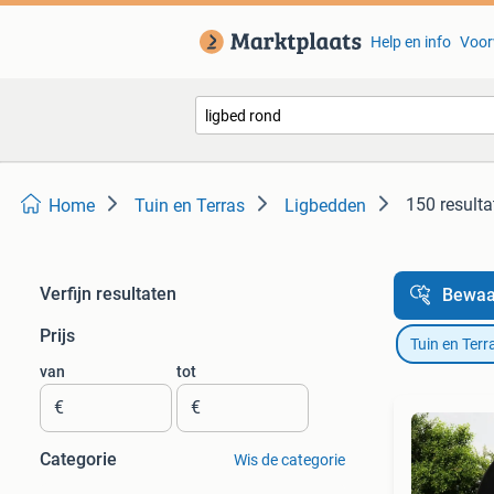
Help en info
Voor
150 resulta
Home
Tuin en Terras
Ligbedden
Verfijn resultaten
Bewaa
Prijs
Tuin en Terr
van
tot
€
€
Categorie
Wis de categorie