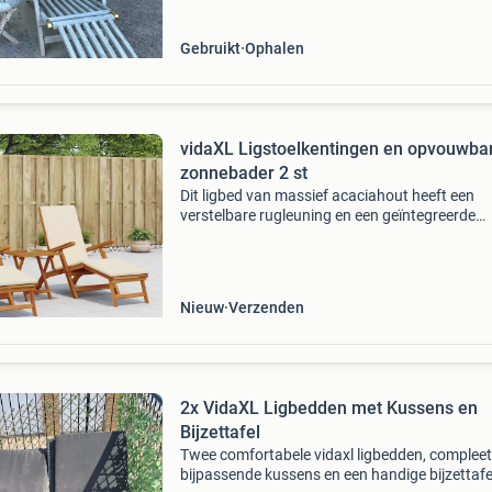
Gebruikt
Ophalen
vidaXL Ligstoelkentingen en opvouwba
zonnebader 2 st
Dit ligbed van massief acaciahout heeft een
verstelbare rugleuning en een geïntegreerde
voetensteun. Hij is erg veelzijdig en perfect vo
tuinfeesten, op je patio of bij het zwembad. Da
het opvo
Nieuw
Verzenden
2x VidaXL Ligbedden met Kussens en
Bijzettafel
Twee comfortabele vidaxl ligbedden, complee
bijpassende kussens en een handige bijzettafe