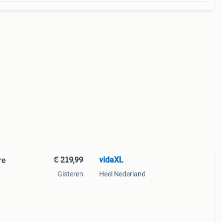
€ 219,99
vidaXL
re
Gisteren
Heel Nederland
or
nkzij