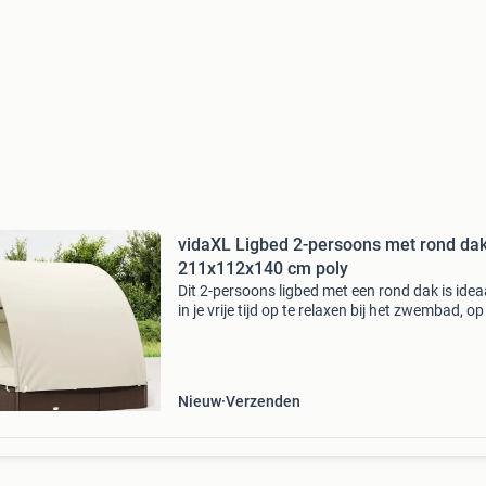
vidaXL Ligbed 2-persoons met rond da
211x112x140 cm poly
Dit 2-persoons ligbed met een rond dak is ide
in je vrije tijd op te relaxen bij het zwembad, op 
balkon of op de camping. Duurzaam materiaal
ligbed is gemaakt van pe-rattan, dat weerbest
Nieuw
Verzenden