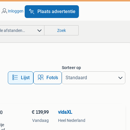
Inloggen
Plaats advertentie
lle afstanden…
Zoek
Sorteer op
Lijst
Foto’s
€ 139,99
vidaXL
40
Vandaag
Heel Nederland
ije