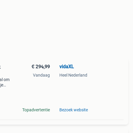
€ 294,99
vidaXL
k
Vandaag
Heel Nederland
aal om
je
: het
Topadvertentie
Bezoek website