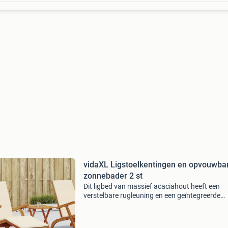
vidaXL Ligstoelkentingen en opvouwba
zonnebader 2 st
Dit ligbed van massief acaciahout heeft een
verstelbare rugleuning en een geïntegreerde
voetensteun. Hij is erg veelzijdig en perfect vo
tuinfeesten, op je patio of bij het zwembad. Da
het opvo