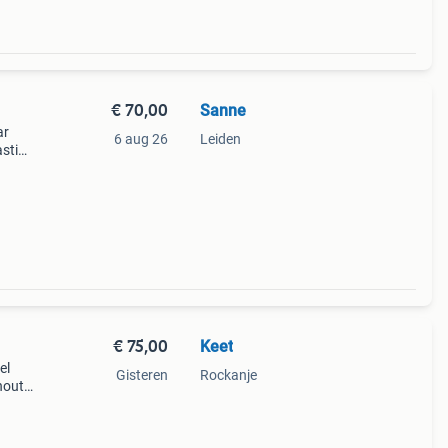
€ 70,00
Sanne
ar
6 aug 26
Leiden
astiek
r een
€ 75,00
Keet
el
Gisteren
Rockanje
hout
een