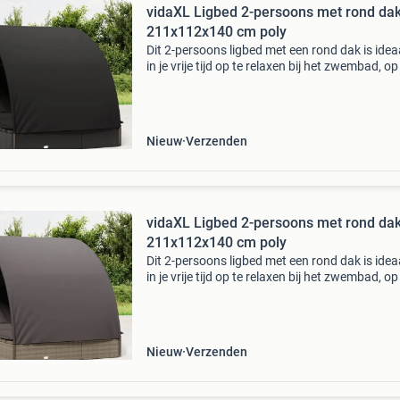
vidaXL Ligbed 2-persoons met rond da
211x112x140 cm poly
Dit 2-persoons ligbed met een rond dak is ide
in je vrije tijd op te relaxen bij het zwembad, op 
balkon of op de camping. Duurzaam materiaal
ligbed is gemaakt van pe-rattan, dat weerbest
Nieuw
Verzenden
vidaXL Ligbed 2-persoons met rond da
211x112x140 cm poly
Dit 2-persoons ligbed met een rond dak is ide
in je vrije tijd op te relaxen bij het zwembad, op 
balkon of op de camping. Duurzaam materiaal
ligbed is gemaakt van pe-rattan, dat weerbest
Nieuw
Verzenden