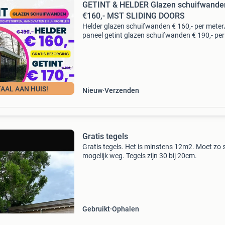
GETINT & HELDER Glazen schuifwande
€160,- MST SLIDING DOORS
Helder glazen schuifwanden € 160,- per meter
paneel getint glazen schuifwanden € 190,- per
meter/per paneel whatsapp online service: elk
tussen 08:00 - 23:00: 06 43 98 29 74. Onze (
AAL AAN HUIS!
Nieuw
Verzenden
Gratis tegels
Gratis tegels. Het is minstens 12m2. Moet zo 
mogelijk weg. Tegels zijn 30 bij 20cm.
Gebruikt
Ophalen