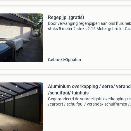
Regepijp. (gratis)
Door vervanging regenpijpen aan ons huis heb 
stuks 5 meter 2 stuks 2.15 Meter gebruikt. Gra
op te halen
Gebruikt
Ophalen
Aluminium overkapping / serre/ veran
/schuifpui/ tuinhuis
Gegarandeerd de voordeligste overkapping / s
/carport / schuifpui / veranda/ schuiframen /
schuifpui / tuinhuis zowel als bouwpakket als
montage door ons deskundig personeel mogel
laagste p