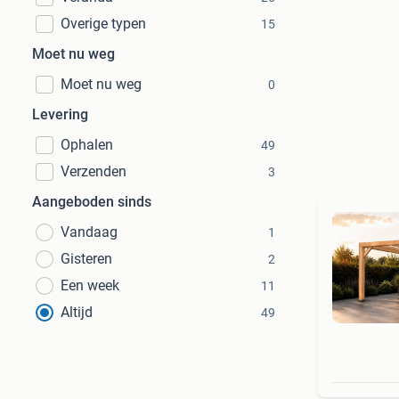
Overige typen
15
Moet nu weg
Moet nu weg
0
Levering
Ophalen
49
Verzenden
3
Aangeboden sinds
Vandaag
1
Gisteren
2
Een week
11
Altijd
49