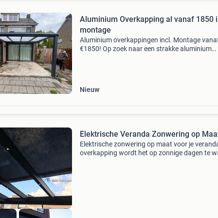
Aluminium Overkapping al vanaf 1850 i
montage
Aluminium overkappingen incl. Montage vana
€1850! Op zoek naar een strakke aluminium
overkapping voor jouw tuin of terras? Bij
overkapping-compleet.nl leveren én monteren 
complete aluminium
Nieuw
Elektrische Veranda Zonwering op Maa
Elektrische zonwering op maat voor je verand
overkapping wordt het op zonnige dagen te 
onder je glazen of polycarbonaat overkapping
Onze op maat gemaakte elektrische zonwerin
houden de hi