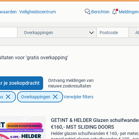
waarden
Veiligheidscentrum
Berichten
Meldingen
Overkappingen
A
ultaten
voor 'gratis overkapping'
Ontvang meldingen van
r je zoekopdracht
nieuwe zoekresultaten
as
Overkappingen
Verwijder filters
GETINT & HELDER Glazen schuifwande
€160,- MST SLIDING DOORS
Helder glazen schuifwanden € 160,- per meter