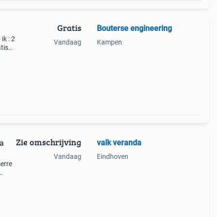
Gratis
Bouterse engineering
ik : 2
Vandaag
Kampen
tis
Zie omschrijving
valk veranda
da
Vandaag
Eindhoven
erre
 met
ijk