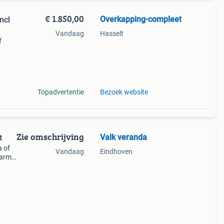
€ 1.850,00
Overkapping-compleet
ncl
Vandaag
Hasselt
f
wij
Topadvertentie
Bezoek website
Zie omschrijving
Valk veranda
t
a of
Vandaag
Eindhoven
warm
?
gen