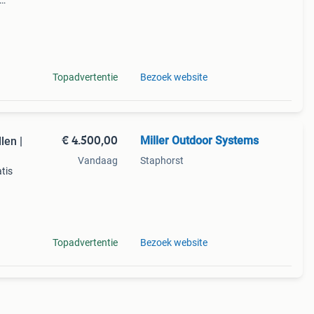
e dag
Topadvertentie
Bezoek website
€ 4.500,00
Miller Outdoor Systems
len |
Vandaag
Staphorst
tis
ingen
oor
Topadvertentie
Bezoek website