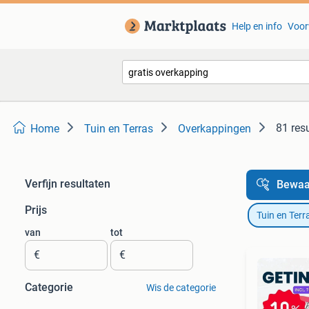
Help en info
Voor
81 res
Home
Tuin en Terras
Overkappingen
Verfijn resultaten
Bewaa
Prijs
Tuin en Terr
van
tot
€
€
Categorie
Wis de categorie