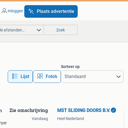
Inloggen
Plaats advertentie
lle afstanden…
Zoek
Sorteer op
Lijst
Foto’s
Zie omschrijving
MST SLIDING DOORS B.V.
n
Vandaag
Heel Nederland
/per