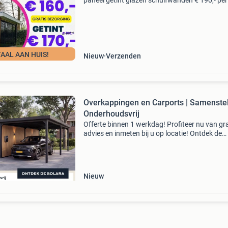
paneel getint glazen schuifwanden € 190,- per
meter/per paneel whatsapp online service: elk
tussen 08:00 - 23:00: 06 43 98 29 74. Onze (
AAL AAN HUIS!
Nieuw
Verzenden
Overkappingen en Carports | Samenstel
Onderhoudsvrij
Offerte binnen 1 werkdag! Profiteer nu van gra
advies en inmeten bij u op locatie! Ontdek de
overkapping solara – modulaire buitenoploss
die 100% onderhoudsvrij zijn. Hét alternatief v
hout
Nieuw