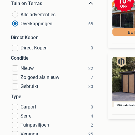
Tuin en Terras
Alle advertenties
Overkappingen
68
BET
Direct Kopen
Direct Kopen
0
Conditie
Nieuw
22
Zo goed als nieuw
7
Gebruikt
30
Type
Carport
0
Serre
4
Tuinpaviljoen
2
Veranda
25