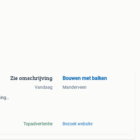
Zie omschrijving
Bouwen met balken
Vandaag
Manderveen
ning
terke
Topadvertentie
Bezoek website