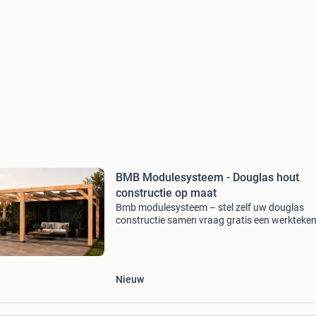
BMB Modulesysteem - Douglas hout
constructie op maat
Bmb modulesysteem – stel zelf uw douglas
constructie samen vraag gratis een werkteke
aan via onze configurator. Op zoek naar een s
douglas constructie voor een overkapping,
veranda, carport o
Nieuw