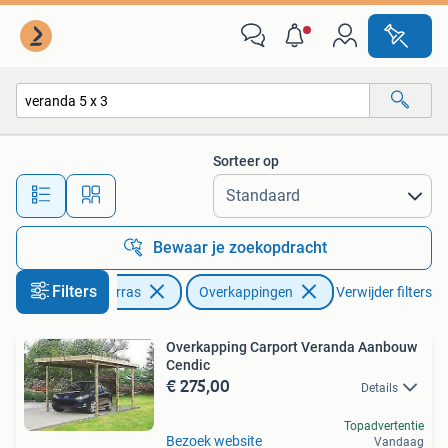
Overkappingen
Sorteer op
Alle afstanden…
Bewaar je zoekopdracht
Filters
Tuin en Terras
Overkappingen
Verwijder filters
Overkapping Carport Veranda Aanbouw
Cendic
€ 275,00
Details
Topadvertentie
Bezoek website
Vandaag