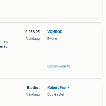
€ 258,95
VONROC
Vandaag
Zwolle
... En
an elk
ten c
Bezoek website
Bieden
Robert Frank
Vandaag
Oud Gastel