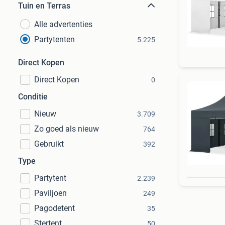
Tuin en Terras
Alle advertenties
Partytenten
5.225
Direct Kopen
Direct Kopen
0
Conditie
Nieuw
3.709
Zo goed als nieuw
764
Gebruikt
392
Type
Partytent
2.239
Paviljoen
249
Pagodetent
35
Stertent
50