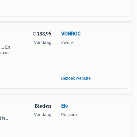
€ 188,95
VONROC
Vandaag
Zwolle
... En
an elk
ten c
Bezoek website
Bieden
Els
e
Vandaag
Rossum
 is
r