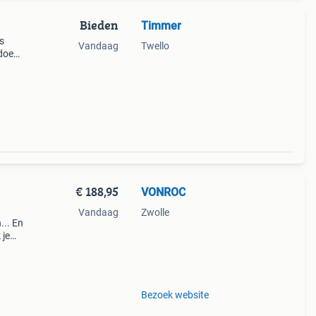
Bieden
Timmer
s
Vandaag
Twello
 doek
ben
€ 188,95
VONROC
Vandaag
Zwolle
... En
 je
root
k
Bezoek website