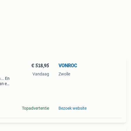
€ 518,95
VONROC
Vandaag
Zwolle
... En
an elk
ten c
Topadvertentie
Bezoek website