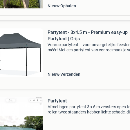
Nieuw
Ophalen
Partytent - 3x4.5 m - Premium easy-up
Partytent | Grijs
Vonroc partytent – voor onvergetelijke feesten
méér! Met een partytent van vonroc maak je v
feest een groot succes! Creëer in no-time een
sfeervolle en praktische ruimte waar jouw gas
Nieuw
Verzenden
Partytent
Afmetingen partytent 3 x 6 m vensters open t
rollen twee staanders hebben lichte schade, dit
voor het opzetten geen enkel probleem alle vie
zijden zijn af te sluiten de zes beukenhouten
tuinstoel