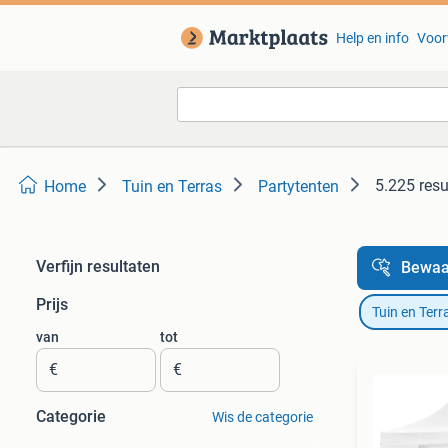
Help en info
Voor
5.225 resu
Home
Tuin en Terras
Partytenten
Verfijn resultaten
Bewaa
Prijs
Tuin en Terr
van
tot
€
€
Categorie
Wis de categorie