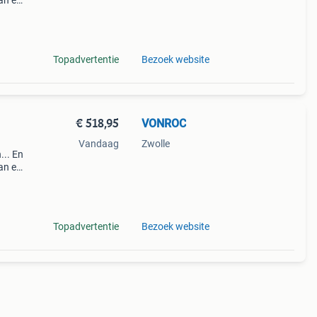
an elk
ten c
Topadvertentie
Bezoek website
€ 518,95
VONROC
Vandaag
Zwolle
... En
an elk
ten c
Topadvertentie
Bezoek website