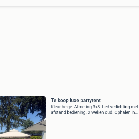
Te koop luxe partytent
Kleur beige. Afmeting 3x3. Led verlichting met
afstand bediening. 2 Weken oud. Ophalen in
voorthuizen. Zelf demonteren. Nieuwprijs €31
Prijs 250,-. Contact 06-41473127.