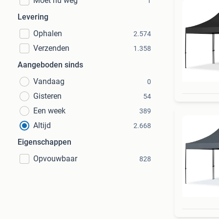
Moet nu weg
1
Levering
Ophalen
2.574
Verzenden
1.358
Aangeboden sinds
Vandaag
0
Gisteren
54
Een week
389
Altijd
2.668
Eigenschappen
Opvouwbaar
828