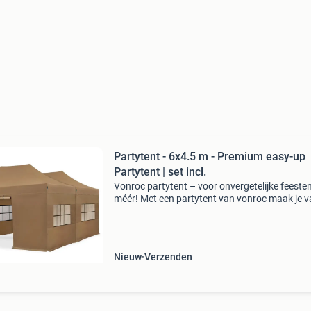
Partytent - 6x4.5 m - Premium easy-up
Partytent | set incl.
Vonroc partytent – voor onvergetelijke feesten
méér! Met een partytent van vonroc maak je v
feest een groot succes! Creëer in no-time een
sfeervolle en praktische ruimte waar jouw gas
Nieuw
Verzenden