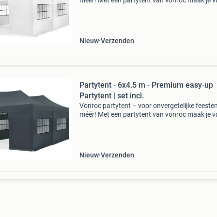
méér! Met een partytent van vonroc maak je v
feest een groot succes! Creëer in no-time een
sfeervolle en praktische ruimte waar jouw gas
Nieuw
Verzenden
Partytent - 6x4.5 m - Premium easy-up
Partytent | set incl.
Vonroc partytent – voor onvergetelijke feesten
méér! Met een partytent van vonroc maak je v
feest een groot succes! Creëer in no-time een
sfeervolle en praktische ruimte waar jouw gas
Nieuw
Verzenden