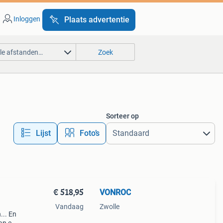
Inloggen
Plaats advertentie
lle afstanden…
Zoek
Sorteer op
Lijst
Foto’s
€ 518,95
VONROC
Vandaag
Zwolle
... En