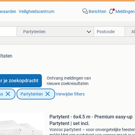
waarden
Veiligheidscentrum
Berichten
Meldingen
Partytenten
A
ltaten
Ontvang meldingen van
r je zoekopdracht
nieuwe zoekresultaten
as
Partytenten
Verwijder filters
Partytent - 6x4.5 m - Premium easy-up
Partytent | set incl.
Vonroc partytent – voor onvergetelijke feesten