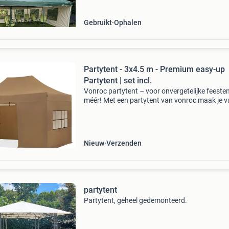
Gebruikt
Ophalen
Partytent - 3x4.5 m - Premium easy-up
Partytent | set incl.
Vonroc partytent – voor onvergetelijke feesten
méér! Met een partytent van vonroc maak je v
feest een groot succes! Creëer in no-time een
sfeervolle en praktische ruimte waar jouw gas
Nieuw
Verzenden
partytent
Partytent, geheel gedemonteerd.