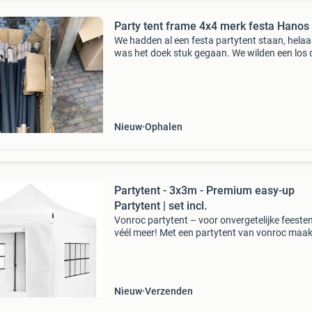
Party tent frame 4x4 merk festa Hanos
We hadden al een festa partytent staan, helaa
was het doek stuk gegaan. We wilden een los
bestellen, maar dit was niet mogelijk. We heb
een nieuw frame in doos maar zonder doek.
Nieuwprijs ha
Nieuw
Ophalen
Partytent - 3x3m - Premium easy-up
Partytent | set incl.
Vonroc partytent – voor onvergetelijke feesten
véél meer! Met een partytent van vonroc maak
van elk buitenfeest, borrel of evenement een g
succes! Creëer in no-time een sfeervolle en pra
Nieuw
Verzenden