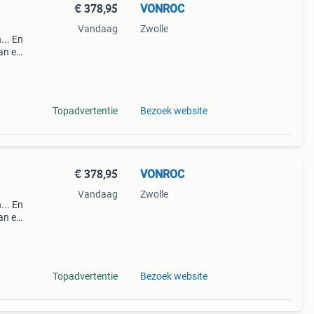
€ 378,95
VONROC
Vandaag
Zwolle
... En
an elk
ten c
Topadvertentie
Bezoek website
€ 378,95
VONROC
Vandaag
Zwolle
... En
an elk
ten c
Topadvertentie
Bezoek website