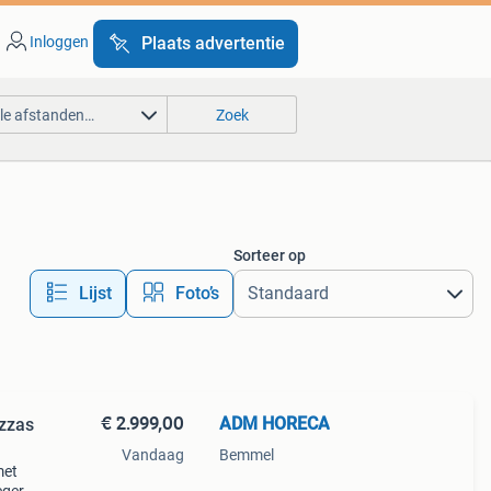
Inloggen
Plaats advertentie
lle afstanden…
Zoek
Sorteer op
Lijst
Foto’s
€ 2.999,00
ADM HORECA
izzas
Vandaag
Bemmel
met