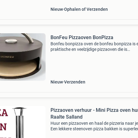
Nieuw
Ophalen of Verzenden
BonFeu Pizzaoven BonPizza
Bonfeu bonpizza oven de bonfeu bonpizza is 
praktische en veelzijdige pizzaoven die is
ontworpen om authentiek houtgestookt
pizzabakken naar de bonfeu bonbiza / island 
bonfeu vuurschalen te bren
Nieuw
Verzenden
Pizzaoven verhuur - Mini Pizza oven huren -
Raalte Salland
Huur een pizzaoven en haal de pizzeria naar je
Een lekkere steenoven pizza bakken is superle
om zelf te doen. Vooral als je een echte pizza