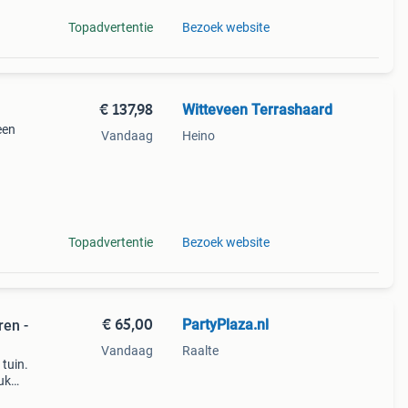
Topadvertentie
Bezoek website
€ 137,98
Witteveen Terrashaard
een
Vandaag
Heino
en
Topadvertentie
Bezoek website
€ 65,00
PartyPlaza.nl
Vandaag
Raalte
 tuin.
uk
oven