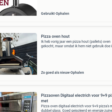
hebt. De bravo mini pizzaoven past in elke tuin
Gebruikt
Ophalen
Pizza oven hout
Ik heb vorig jaar een pizza hout (pallets) oven
gekocht, maar omdat ik hem niet gebruik doe i
hem weg. De 1e foto was hij nieuw, hij is inmid
5x gebruikt, maar nog zo goed als nieuw. De
pizzastee
Zo goed als nieuw
Ophalen
Pizzaoven Digitaal electrich voor 9+9 p
met
Pizza oven digitaal electrich voor 9+9 pizza's 
dubbel glass. Goed geisoleerd en energie zuin