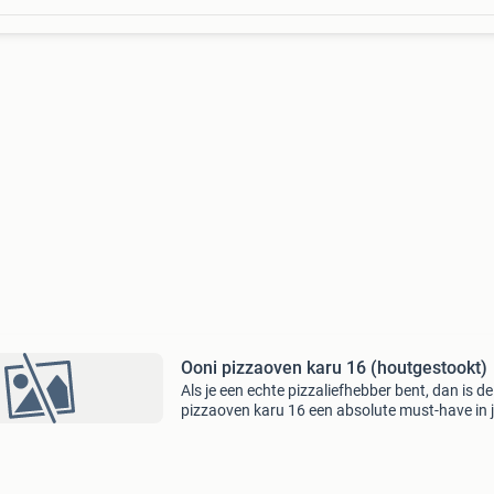
Ooni pizzaoven karu 16 (houtgestookt)
Als je een echte pizzaliefhebber bent, dan is de
pizzaoven karu 16 een absolute must-have in
culinaire arsenaal. Deze innovatie pizzaoven i
ontworpen om je thuis een authentieke pizza-