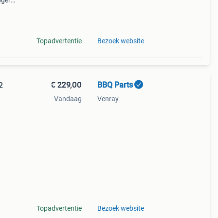
eger.
0 cm
ie:
Topadvertentie
Bezoek website
€ 229,00
BBQ Parts
2
Vandaag
Venray
 De
 alle
Topadvertentie
Bezoek website