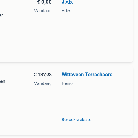
€ 0,00
J.v.b.
Vandaag
Vries
en
en van
e
€ 137,98
Witteveen Terrashaard
een
Vandaag
Heino
en
Bezoek website