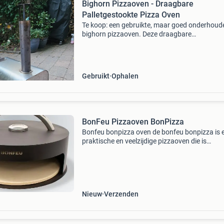
Bighorn Pizzaoven - Draagbare
Palletgestookte Pizza Oven
Te koop: een gebruikte, maar goed onderhoud
bighorn pizzaoven. Deze draagbare
palletgestookte oven is perfect voor het bakk
heerlijke pizza&#39;s in uw achtertuin of op d
camping. De oven
Gebruikt
Ophalen
BonFeu Pizzaoven BonPizza
Bonfeu bonpizza oven de bonfeu bonpizza is 
praktische en veelzijdige pizzaoven die is
ontworpen om authentiek houtgestookt
pizzabakken naar de bonfeu bonbiza / island 
bonfeu vuurschalen te bren
Nieuw
Verzenden