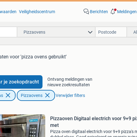
waarden
Veiligheidscentrum
Berichten
Meldingen
Pizzaovens
A
aten
voor 'pizza ovens gebruikt'
Ontvang meldingen van
r je zoekopdracht
nieuwe zoekresultaten
as
Pizzaovens
Verwijder filters
Pizzaoven Digitaal electrich voor 9+9 p
met
Pizza oven digitaal electrich voor 9+9 pizza's 