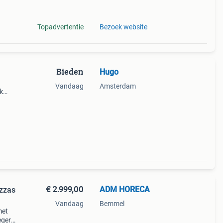
Topadvertentie
Bezoek website
Bieden
Hugo
Vandaag
Amsterdam
k
dels
€ 2.999,00
ADM HORECA
izzas
Vandaag
Bemmel
met
eger.