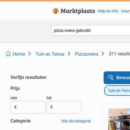
Help en info
Voor
311 result
Home
Tuin en Terras
Pizzaovens
Verfijn resultaten
Bewaa
Prijs
Tuin en Terr
van
tot
€
€
Categorie
Wis de categorie