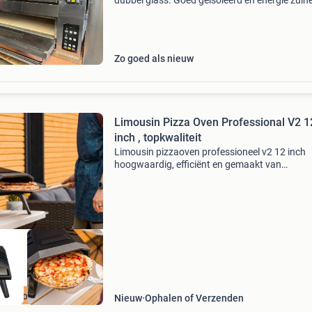
dubbel glass. Goed geisoleerd en energie zuin
Een week gebruikt. Buitenmaten: 128x112x7
binnen maten: 100x100cm voor meer informat
ad
Zo goed als nieuw
Limousin Pizza Oven Professional V2 1
inch , topkwaliteit
Limousin pizzaoven professioneel v2 12 inch
hoogwaardig, efficiënt en gemaakt van
topmaterialen, limousin pizza ovens zijn er nu!
limousin pizza ovens werken op gas en hebben
functies die u va
0 euro korting
Nieuw
Ophalen of Verzenden