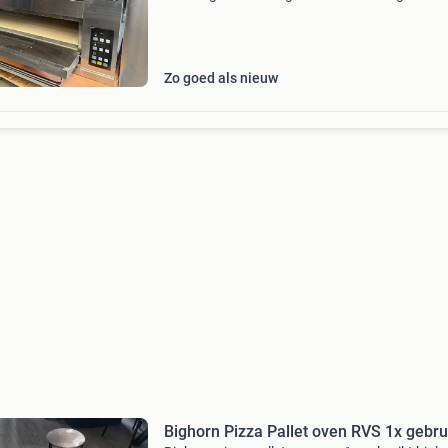
Een week gebruikt. Buitenmaten: 128x112x7
binnen maten: 100x100cm voor meer informat
ad
Zo goed als nieuw
Bighorn Pizza Pallet oven RVS 1x gebru