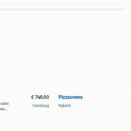
€ 749,00
Pizzaovens
 ooni
Vandaag
Nijkerk
 jouw
s
ervar