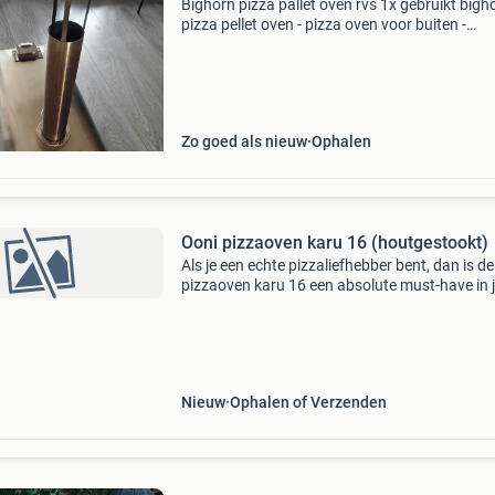
Bighorn pizza pallet oven rvs 1x gebruikt bigh
pizza pellet oven - pizza oven voor buiten -
draagbaar - opvouwbaar - rvs - 15kg - 460° pe
voor het maken van pizza&#39;s in je tuin. Bij
Zo goed als nieuw
Ophalen
Ooni pizzaoven karu 16 (houtgestookt)
Als je een echte pizzaliefhebber bent, dan is de
pizzaoven karu 16 een absolute must-have in
culinaire arsenaal. Deze innovatie pizzaoven i
ontworpen om je thuis een authentieke pizza-
Nieuw
Ophalen of Verzenden