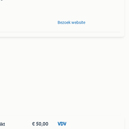
0 cm
ie:
Bezoek website
€ 50,00
VDV
ikt