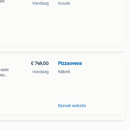
orn
Vandaag
Gouda
rfect
 ons
€ 749,00
Pizzaovens
 ooni
Vandaag
Nijkerk
 jouw
s
ervar
Bezoek website