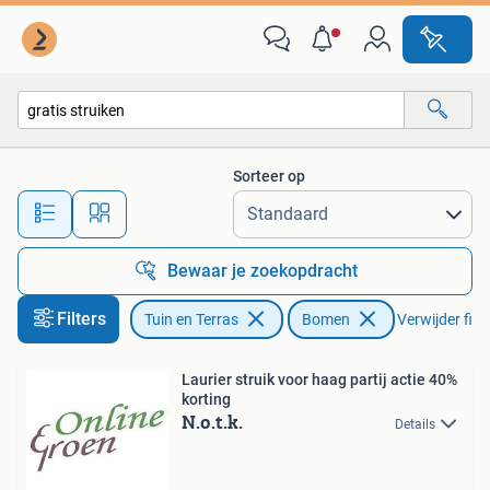
Planten | Bomen
Sorteer op
Alle afstanden…
Bewaar je zoekopdracht
Filters
Tuin en Terras
Bomen
Verwijder filte
Laurier struik voor haag partij actie 40%
korting
N.o.t.k.
Details