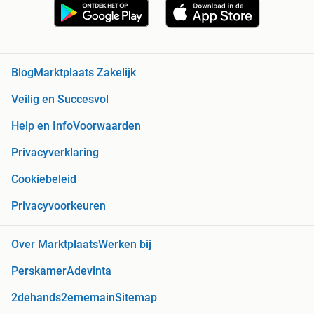
Blog
Marktplaats Zakelijk
Veilig en Succesvol
Help en Info
Voorwaarden
Privacyverklaring
Cookiebeleid
Privacyvoorkeuren
Over Marktplaats
Werken bij
Perskamer
Adevinta
2dehands
2ememain
Sitemap