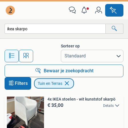
Tuin en Terras
Sorteer op
Alle afstanden…
Bewaar je zoekopdracht
Filters
Tuin en Terras
4x IKEA stoelen - wit kunststof skarpö
€ 35,00
Details