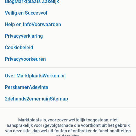
Blog
Marktplaats Zakelijk
Veilig en Succesvol
Help en Info
Voorwaarden
Privacyverklaring
Cookiebeleid
Privacyvoorkeuren
Over Marktplaats
Werken bij
Perskamer
Adevinta
2dehands
2ememain
Sitemap
Marktplaats is, voor zover wettelijk toegestaan, niet
aansprakelijk voor (gevolg)schade die voortkomt uit het gebruik
van deze site, dan wel uit fouten of ontbrekende functionaliteiten