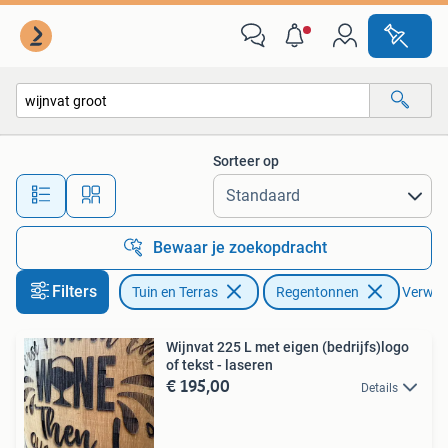
Regentonnen
Sorteer op
Alle afstanden…
Bewaar je zoekopdracht
Filters
Tuin en Terras
Regentonnen
Verwijde
Wijnvat 225 L met eigen (bedrijfs)logo
of tekst - laseren
€ 195,00
Details