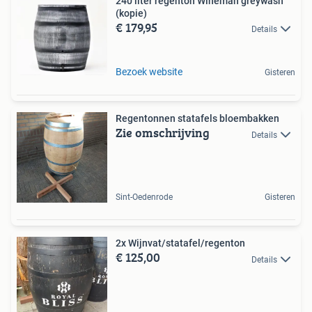
240 liter regenton Wineman greywash
(kopie)
€ 179,95
Details
Bezoek website
Gisteren
Regentonnen statafels bloembakken
Zie omschrijving
Details
Sint-Oedenrode
Gisteren
2x Wijnvat/statafel/regenton
€ 125,00
Details