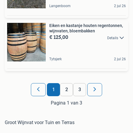
Langenboom
2 jul 26
Eiken en kastanje houten regentonnen,
wijnvaten, bloembakken
€ 125,00
Details
Tytsjerk
2 jul 26
1
2
3
Pagina 1 van 3
Groot Wijnvat voor Tuin en Terras