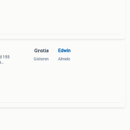
Gratis
Edwin
ed 155
Gisteren
Almelo
s
og