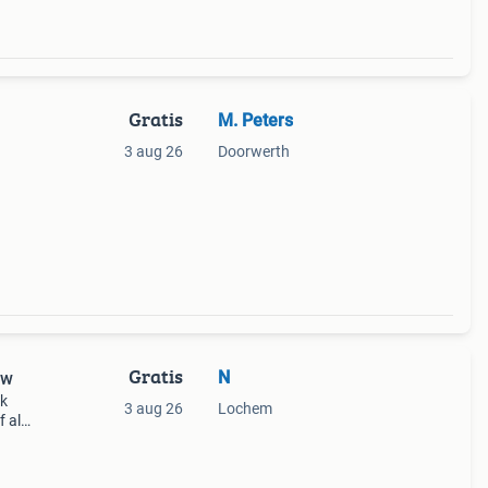
Gratis
M. Peters
3 aug 26
Doorwerth
Gratis
N
uw
uk
3 aug 26
Lochem
f als
treft
i