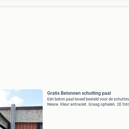
Gratis Betonnen schutting paal
Eén beton paal teveel besteld voor de schuttin
Nieuw. Kleur antraciet. Graag ophalen. 2E foto
van het soort schutting waar het bij hoort (all
de ongebruikte paal op te halen)