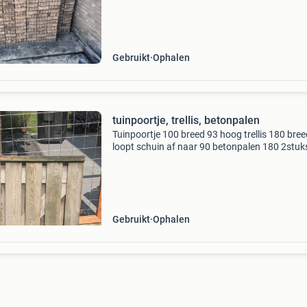
15M2
Gebruikt
Ophalen
tuinpoortje, trellis, betonpalen
Tuinpoortje 100 breed 93 hoog trellis 180 bre
loopt schuin af naar 90 betonpalen 180 2stuk
passtuk 90 hoog is gebruikt maar kan zeker n
wat jaren mee
Gebruikt
Ophalen