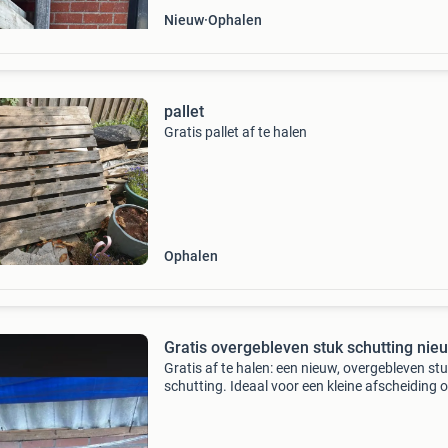
Nieuw
Ophalen
pallet
Gratis pallet af te halen
Ophalen
Gratis overgebleven stuk schutting nie
Gratis af te halen: een nieuw, overgebleven st
schutting. Ideaal voor een kleine afscheiding o
aanvulling op een bestaande schutting. Het be
een ongebruikt deel, perfect voor wie een hand