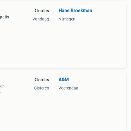
Gratis
Hans Broekman
n
ratis
Vandaag
Nijmegen
Gratis
A&M
len
Gisteren
Voerendaal
m dik