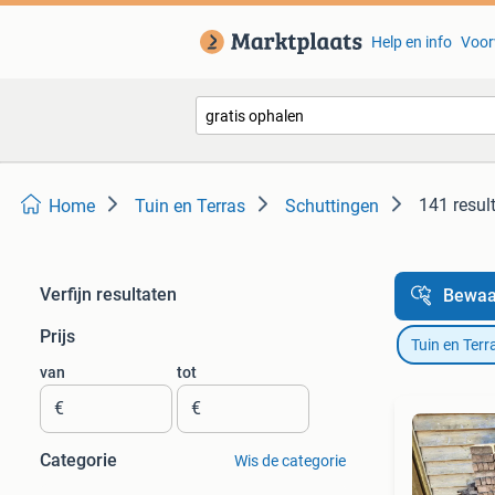
Help en info
Voor
141 resul
Home
Tuin en Terras
Schuttingen
Verfijn resultaten
Bewaa
Prijs
Tuin en Terr
van
tot
€
€
Categorie
Wis de categorie