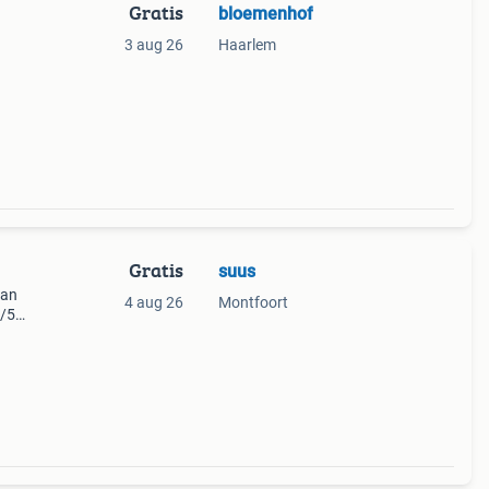
Gratis
bloemenhof
3 aug 26
Haarlem
Gratis
suus
van
4 aug 26
Montfoort
4/5