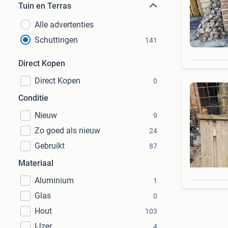
Tuin en Terras
Alle advertenties
Schuttingen
141
Direct Kopen
Direct Kopen
0
Conditie
Nieuw
9
Zo goed als nieuw
24
Gebruikt
87
Materiaal
Aluminium
1
Glas
0
Hout
103
IJzer
4