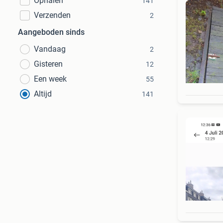
Ophalen
141
Verzenden
2
Aangeboden sinds
Vandaag
2
Gisteren
12
Een week
55
Altijd
141