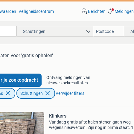
waarden
Veiligheidscentrum
Berichten
Meldingen
Schuttingen
A
taten
voor 'gratis ophalen'
Ontvang meldingen van
r je zoekopdracht
nieuwe zoekresultaten
as
Schuttingen
Verwijder filters
Klinkers
Vandaag gratis af te halen stenen gaan weg
wegens nieuwe tuin. Zijn nog in prima staat. 
Hele klinkers en nog een heel partijtje halve. Ca