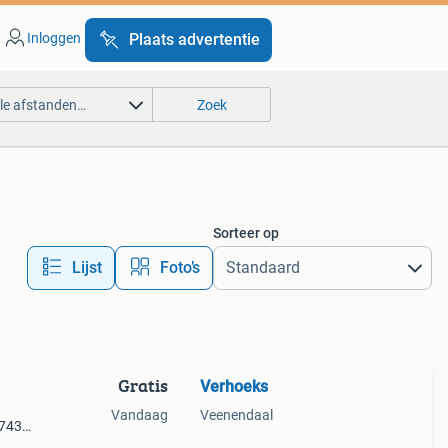
Inloggen
Plaats advertentie
lle afstanden…
Zoek
Sorteer op
Lijst
Foto’s
Gratis
Verhoeks
Vandaag
Veenendaal
1743
.