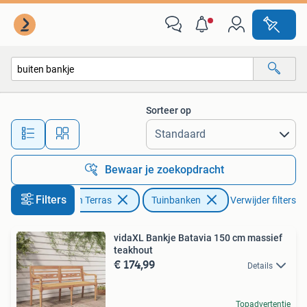
Tuinbanken
Sorteer op
Alle afstanden…
Bewaar je zoekopdracht
Filters
Tuin en Terras
Tuinbanken
Verwijder filters
vidaXL Bankje Batavia 150 cm massief
teakhout
€ 174,99
Details
Topadvertentie