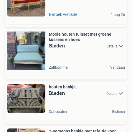
Bezoek website
1 aug 26
Mooie houten tuinset met groene
kussens en hoes
Bieden
Details
Zaltbommel
Vandaag
houten bankje,
Bieden
Details
Opheusden
Gisteren
2-persoons bankje met tafeltje voor