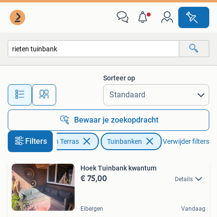
Tuinbanken
Sorteer op
Alle afstanden…
Bewaar je zoekopdracht
Filters
Tuin en Terras
Tuinbanken
Verwijder filters
Hoek Tuinbank kwantum
€ 75,00
Details
Eibergen
Vandaag