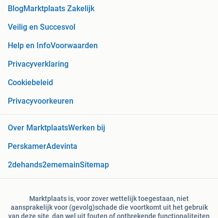
Blog
Marktplaats Zakelijk
Veilig en Succesvol
Help en Info
Voorwaarden
Privacyverklaring
Cookiebeleid
Privacyvoorkeuren
Over Marktplaats
Werken bij
Perskamer
Adevinta
2dehands
2ememain
Sitemap
Marktplaats is, voor zover wettelijk toegestaan, niet
aansprakelijk voor (gevolg)schade die voortkomt uit het gebruik
van deze site, dan wel uit fouten of ontbrekende functionaliteiten