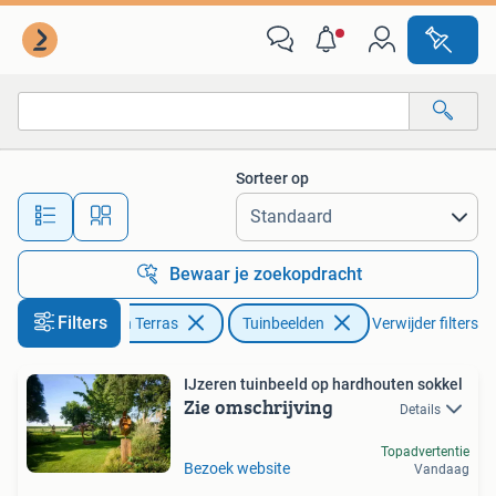
Tuinbeelden
Sorteer op
Alle afstanden…
Bewaar je zoekopdracht
Filters
Tuin en Terras
Tuinbeelden
Verwijder filters
IJzeren tuinbeeld op hardhouten sokkel
Zie omschrijving
Details
Topadvertentie
Bezoek website
Vandaag