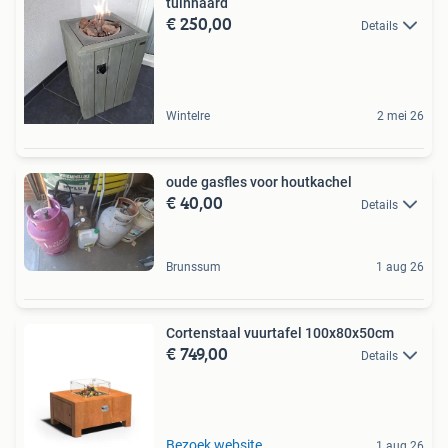
tuinhaard
€ 250,00
Details
Wintelre
2 mei 26
oude gasfles voor houtkachel
€ 40,00
Details
Brunssum
1 aug 26
Cortenstaal vuurtafel 100x80x50cm
€ 749,00
Details
Bezoek website
1 aug 26