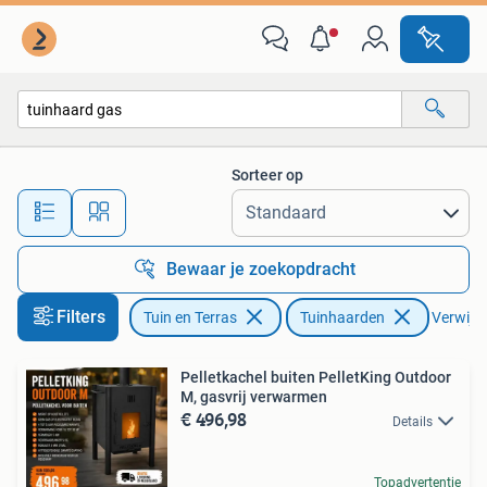
Tuinhaarden
Sorteer op
Alle afstanden…
Bewaar je zoekopdracht
Filters
Tuin en Terras
Tuinhaarden
Verwijder
Pelletkachel buiten PelletKing Outdoor
M, gasvrij verwarmen
€ 496,98
Details
Topadvertentie