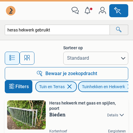
Tuinhekken en Hekwerk
Sorteer op
Alle afstanden…
Bewaar je zoekopdracht
Filters
Tuin en Terras
Tuinhekken en Hekwerk
Heras hekwerk met gaas en spijlen,
poort
Bieden
Details
Kortenhoef
Eergisteren