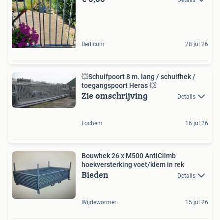
Berlicum
28 jul 26
💥Schuifpoort 8 m. lang / schuifhek /
toegangspoort Heras 💥
Zie omschrijving
Details
Lochem
16 jul 26
Bouwhek 26 x M500 AntiClimb
hoekversterking voet/klem in rek
Bieden
Details
Wijdewormer
15 jul 26