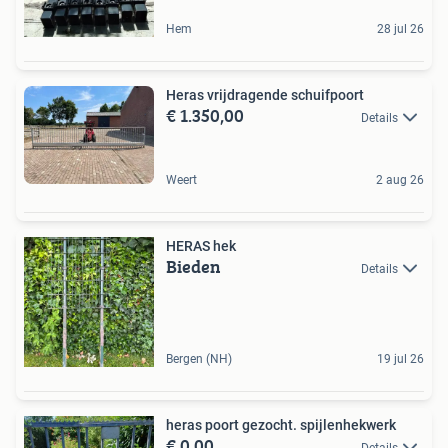
Hem
28 jul 26
Heras vrijdragende schuifpoort
€ 1.350,00
Details
Weert
2 aug 26
HERAS hek
Bieden
Details
Bergen (NH)
19 jul 26
heras poort gezocht. spijlenhekwerk
€ 0,00
Details