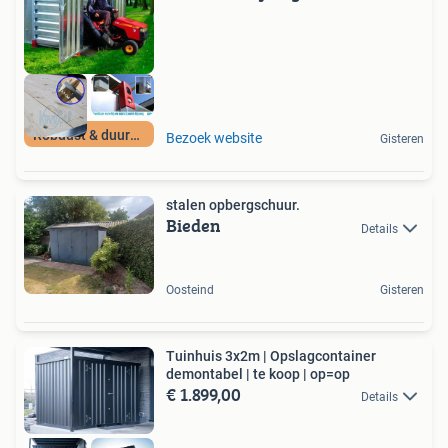
Robuust & duurzaam
Bezoek website
Gisteren
stalen opbergschuur.
Bieden
Details
Oosteind
Gisteren
Tuinhuis 3x2m | Opslagcontainer
demontabel | te koop | op=op
€ 1.899,00
Details