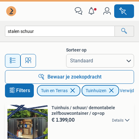
Tuinhuizen
Sorteer op
Alle afstanden…
Bewaar je zoekopdracht
Filters
Tuin en Terras
Tuinhuizen
Verwijder 
Tuinhuis / schuur/ demontabele
zelfbouwcontainer / op=op
€ 1.399,00
Details