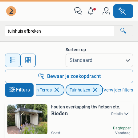
Tuinhuizen
Sorteer op
Alle afstanden…
Bewaar je zoekopdracht
Filters
Tuin en Terras
Tuinhuizen
Verwijder filters
houten overkapping tbv fietsen etc.
Bieden
Details
Dagtopper
Soest
Vandaag