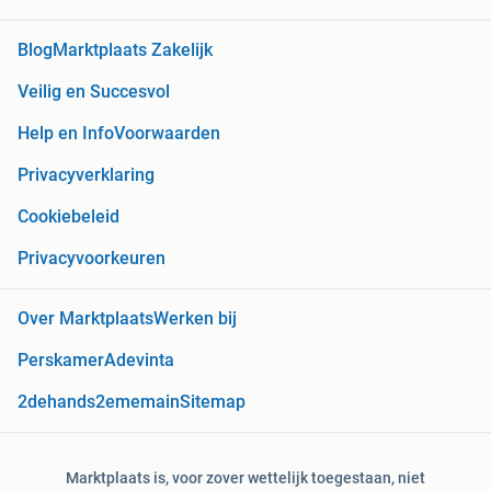
Blog
Marktplaats Zakelijk
Veilig en Succesvol
Help en Info
Voorwaarden
Privacyverklaring
Cookiebeleid
Privacyvoorkeuren
Over Marktplaats
Werken bij
Perskamer
Adevinta
2dehands
2ememain
Sitemap
Marktplaats is, voor zover wettelijk toegestaan, niet