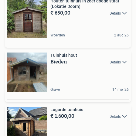
Houten tuinhuis in zeer goede staat
(Lokatie Doorn)
€ 650,00
Details
Woerden
2 aug 26
Tuinhuis hout
Bieden
Details
Grave
14 mei 26
Lugarde tuinhuis
€ 1.600,00
Details