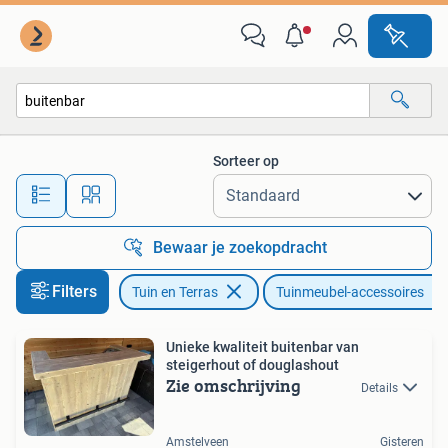
Tuinmeubel-accessoires
Sorteer op
Alle afstanden…
Bewaar je zoekopdracht
Filters
Tuin en Terras
Tuinmeubel-accessoires
Unieke kwaliteit buitenbar van
steigerhout of douglashout
Zie omschrijving
Details
Amstelveen
Gisteren