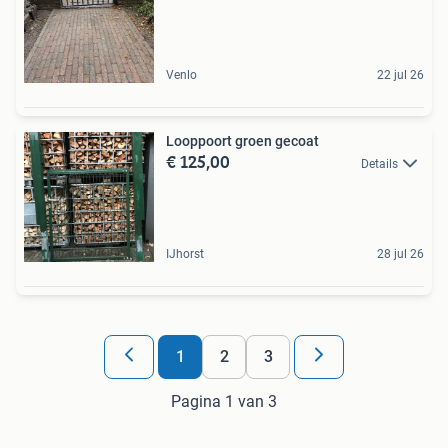
Venlo
22 jul 26
Looppoort groen gecoat
€ 125,00
Details
IJhorst
28 jul 26
1
2
3
Pagina 1 van 3