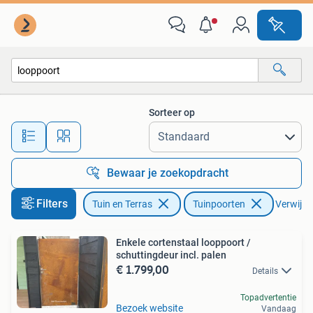
Tuinpoorten
Sorteer op
Alle afstanden…
Bewaar je zoekopdracht
Filters
Tuin en Terras
Tuinpoorten
Verwijder
Enkele cortenstaal looppoort /
schuttingdeur incl. palen
€ 1.799,00
Details
Topadvertentie
Bezoek website
Vandaag