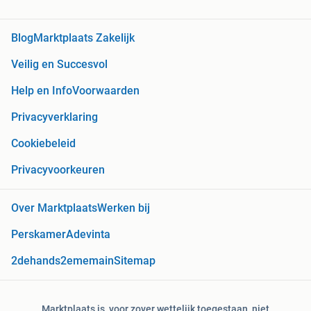
Blog
Marktplaats Zakelijk
Veilig en Succesvol
Help en Info
Voorwaarden
Privacyverklaring
Cookiebeleid
Privacyvoorkeuren
Over Marktplaats
Werken bij
Perskamer
Adevinta
2dehands
2ememain
Sitemap
Marktplaats is, voor zover wettelijk toegestaan, niet