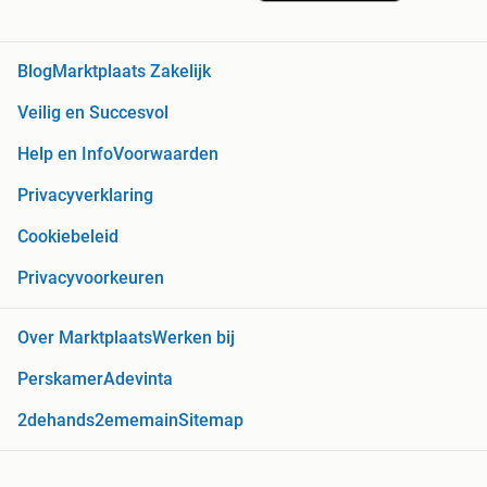
Blog
Marktplaats Zakelijk
Veilig en Succesvol
Help en Info
Voorwaarden
Privacyverklaring
Cookiebeleid
Privacyvoorkeuren
Over Marktplaats
Werken bij
Perskamer
Adevinta
2dehands
2ememain
Sitemap