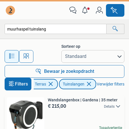
Tuinslangen
Sorteer op
Alle afstanden…
Bewaar je zoekopdracht
Filters
Tuin en Terras
Tuinslangen
Verwijder filters
Wandslangenbox | Gardena | 35 meter
€ 215,00
Details
Topadvertentie