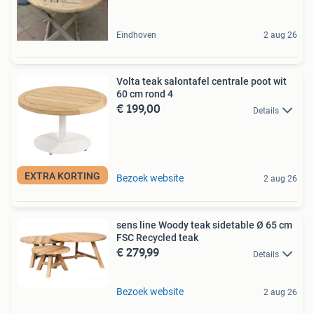
Eindhoven
2 aug 26
Volta teak salontafel centrale poot wit
60 cm rond 4
€ 199,00
Details
EXTRA KORTING
Bezoek website
2 aug 26
sens line Woody teak sidetable Ø 65 cm
FSC Recycled teak
€ 279,99
Details
Bezoek website
2 aug 26