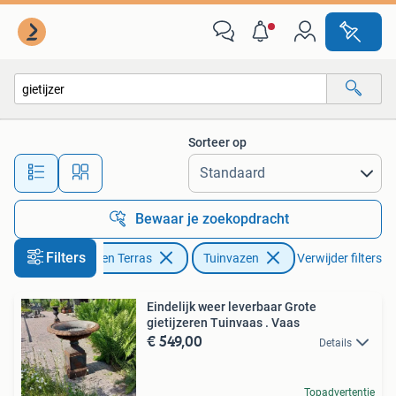
Tuinvazen
Sorteer op
Alle afstanden…
Bewaar je zoekopdracht
Filters
Tuin en Terras
Tuinvazen
Verwijder filters
Eindelijk weer leverbaar Grote
gietijzeren Tuinvaas . Vaas
€ 549,00
Details
Topadvertentie