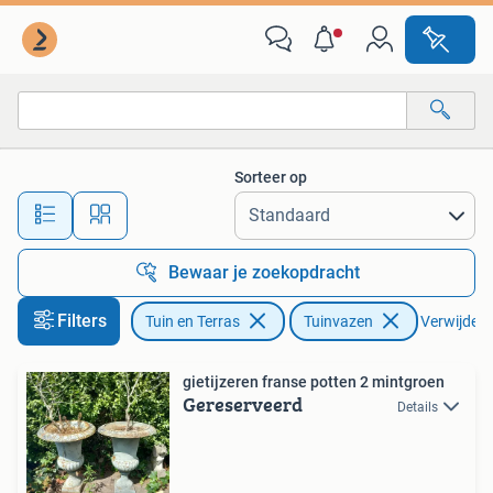
Tuinvazen
Sorteer op
Alle afstanden…
Bewaar je zoekopdracht
Filters
Tuin en Terras
Tuinvazen
Verwijder f
gietijzeren franse potten 2 mintgroen
Gereserveerd
Details