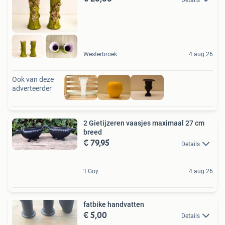
Westerbroek
4 aug 26
Ook van deze
adverteerder
2 Gietijzeren vaasjes maximaal 27 cm
breed
€ 79,95
Details
't Goy
4 aug 26
fatbike handvatten
€ 5,00
Details