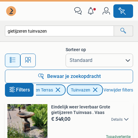
Tuinvazen
Sorteer op
Alle afstanden…
Bewaar je zoekopdracht
Filters
Tuin en Terras
Tuinvazen
Verwijder filters
Eindelijk weer leverbaar Grote
gietijzeren Tuinvaas . Vaas
€ 549,00
Details
Topadvertentie