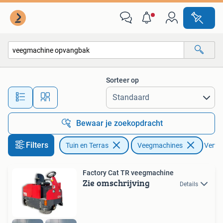
Veegmachines
Sorteer op
Alle afstanden…
Bewaar je zoekopdracht
Filters
Tuin en Terras
Veegmachines
Verwij
Factory Cat TR veegmachine
Zie omschrijving
Details