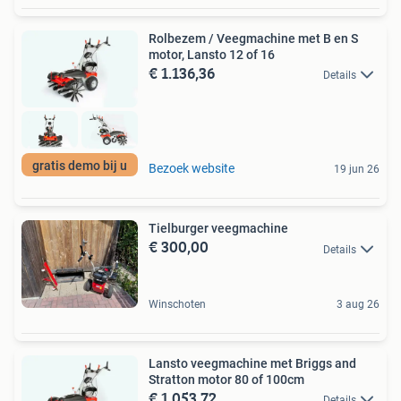
Rolbezem / Veegmachine met B en S
motor, Lansto 12 of 16
€ 1.136,36
Details
gratis demo bij u
Bezoek website
19 jun 26
Tielburger veegmachine
€ 300,00
Details
Winschoten
3 aug 26
Lansto veegmachine met Briggs and
Stratton motor 80 of 100cm
€ 1.053,72
Details