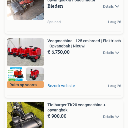
opvangbak & Honda motor
Bieden
Details
Sprundel
1 aug 26
Veegmachine | 125 cm breed | Elektrisch
| Opvangbak | Nieuw!
€ 6.750,00
Details
Ruim op voorraad!
Bezoek website
1 aug 26
Tielburger TK20 veegmachine +
opvangbak
€ 900,00
Details