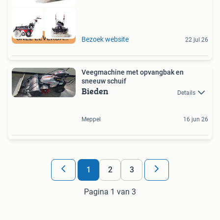
SNEL LEVERBAAR
Bezoek website
22 jul 26
Veegmachine met opvangbak en
sneeuw schuif
Bieden
Details
Meppel
16 jun 26
1
2
3
Pagina 1 van 3