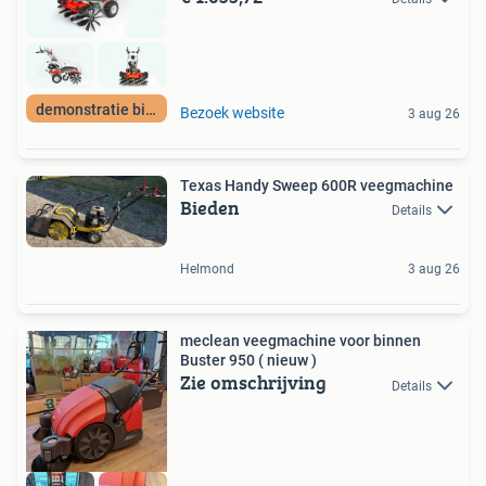
demonstratie bij U
Bezoek website
3 aug 26
Texas Handy Sweep 600R veegmachine
Bieden
Details
Helmond
3 aug 26
meclean veegmachine voor binnen
Buster 950 ( nieuw )
Zie omschrijving
Details