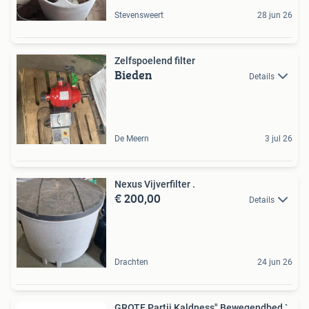
Stevensweert
28 jun 26
Zelfspoelend filter
Bieden
Details
De Meern
3 jul 26
Nexus Vijverfilter .
€ 200,00
Details
Drachten
24 jun 26
GROTE Partij Kaldness" Bewegendbed `