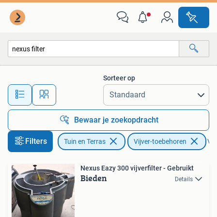
Vijver-toebehoren
Sorteer op
Alle afstanden…
Bewaar je zoekopdracht
Filters
Tuin en Terras
Vijver-toebehoren
Ver
Nexus Eazy 300 vijverfilter - Gebruikt
Bieden
Details