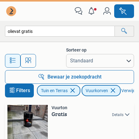
Vuurkorven
Sorteer op
Alle afstanden…
Bewaar je zoekopdracht
Filters
Tuin en Terras
Vuurkorven
Verwijder 
Vuurton
Gratis
Details