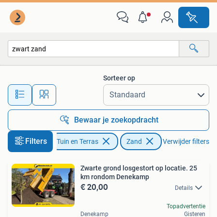
Zand
Sorteer op
Alle afstanden…
Bewaar je zoekopdracht
Filters
Tuin en Terras
Zand
Verwijder filters
Zwarte grond losgestort op locatie. 25
km rondom Denekamp
€ 20,00
Details
Topadvertentie
Denekamp
Gisteren