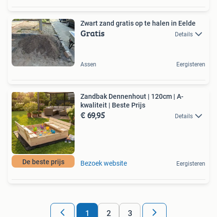
Zwart zand gratis op te halen in Eelde
Gratis
Details
Assen
Eergisteren
Zandbak Dennenhout | 120cm | A-
kwaliteit | Beste Prijs
€ 69,95
Details
De beste prijs
Bezoek website
Eergisteren
1
2
3