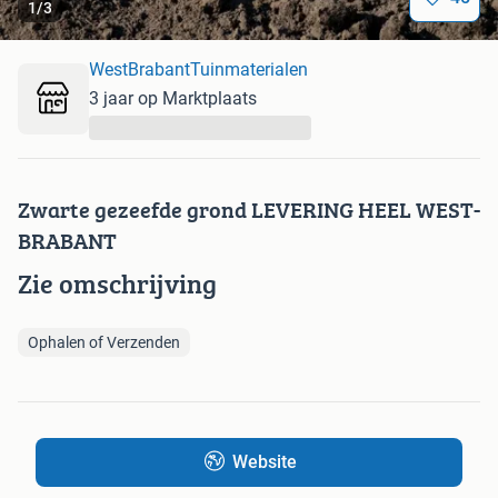
1
/
3
WestBrabantTuinmaterialen
3 jaar op Marktplaats
...
Zwarte gezeefde grond LEVERING HEEL WEST-
BRABANT
Zie omschrijving
Ophalen of Verzenden
Website