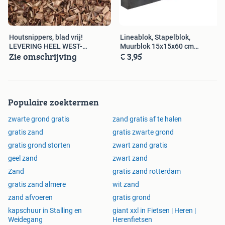
- Douglas/Vuren/Tuinhout/Hardhout/Robinia/Nobifix
(ruime voorraad!)
- Schuttingen, Vlonders, Pergola's
Houtsnippers, blad vrij!
Lineablok, Stapelblok,
- Containerservice 1, 2.5, 3, 7, 12, 20 en 30 m3, alle
LEVERING HEEL WEST-
Muurblok 15x15x60 cm
Zie omschrijving
€ 3,95
afvalstromen
BRABANT!
SCHERP GEPRIJSD
- Bestratingsmateriaal klinkers, beton tegels, gebakken,
keramisch
- Opsluitbanden
- Schroefwaren en ijzerwaren
Populaire zoektermen
Etc. etc.
zwarte grond gratis
zand gratis af te halen
WestBrabantTuinmaterialen | Verschuren Groep B.V.
gratis zand
gratis zwarte grond
Galgestraat 2
gratis grond storten
zwart zand gratis
4731 SJ Oudenbosch
geel zand
zwart zand
Zand
gratis zand rotterdam
085-0475990
gratis zand almere
wit zand
Info@westbrabanttuinmaterialen.nl
zand afvoeren
gratis grond
Bestel eenvoudig via onze webshop:
kapschuur in Stalling en
giant xxl in Fietsen | Heren |
Weidegang
Herenfietsen