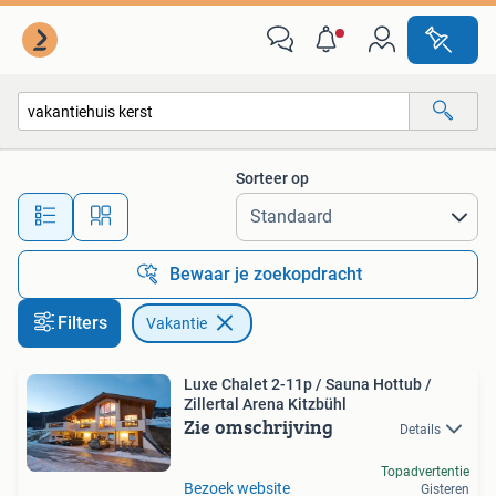
Vakantie
Sorteer op
Alle afstanden…
Bewaar je zoekopdracht
Filters
Vakantie
Luxe Chalet 2-11p / Sauna Hottub /
Zillertal Arena Kitzbühl
Zie omschrijving
Details
Topadvertentie
Bezoek website
Gisteren