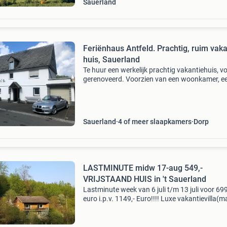
Sauerland
Feriënhaus Antfeld. Prachtig, ruim vaka
huis, Sauerland
Te huur een werkelijk prachtig vakantiehuis, vo
gerenoveerd. Voorzien van een woonkamer, e
bar, grote woonkeuken voorzien van alle gem
4 slaapkamers, 2 badkamers en in de kelder e
saun
Sauerland
4 of meer slaapkamers
Dorp
LASTMINUTE midw 17-aug 549,-
VRIJSTAAND HUIS in 't Sauerland
Lastminute week van 6 juli t/m 13 juli voor 699
euro i.p.v. 1149,- Euro!!!! Luxe vakantievilla(m
Pers.) In het sauerland op loopafstand van de
diemelsee en vlakbij willingen. (Zie ook website