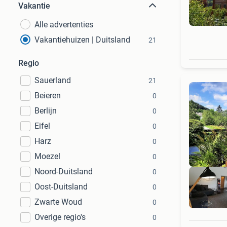
Vakantie
Alle advertenties
Vakantiehuizen | Duitsland
21
Regio
Sauerland
21
Beieren
0
Berlijn
0
Eifel
0
Harz
0
Moezel
0
Noord-Duitsland
0
Oost-Duitsland
0
Zwarte Woud
0
Overige regio's
0