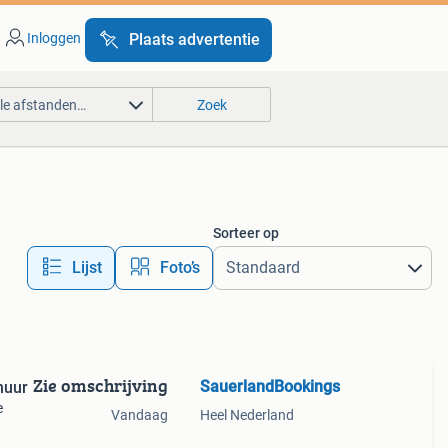
Inloggen
Plaats advertentie
lle afstanden…
Zoek
Sorteer op
Lijst
Foto’s
Zie omschrijving
SauerlandBookings
huur
e
Vandaag
Heel Nederland