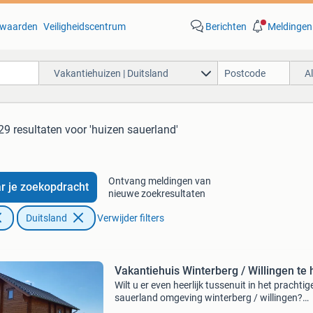
waarden
Veiligheidscentrum
Berichten
Meldingen
Vakantiehuizen | Duitsland
A
29 resultaten
voor 'huizen sauerland'
Ontvang meldingen van
r je zoekopdracht
nieuwe zoekresultaten
Duitsland
Verwijder filters
Vakantiehuis Winterberg / Willingen te 
Wilt u er even heerlijk tussenuit in het prachtig
sauerland omgeving winterberg / willingen?
Sauerlandbookings is al meer dan 10 jaar