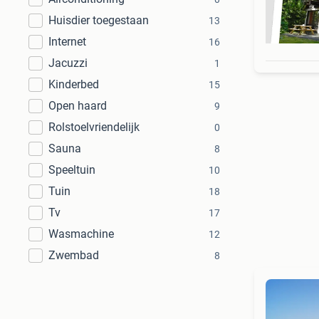
Huisdier toegestaan
13
Internet
16
Jacuzzi
1
Kinderbed
15
Open haard
9
Rolstoelvriendelijk
0
Sauna
8
Speeltuin
10
Tuin
18
Tv
17
Wasmachine
12
Zwembad
8