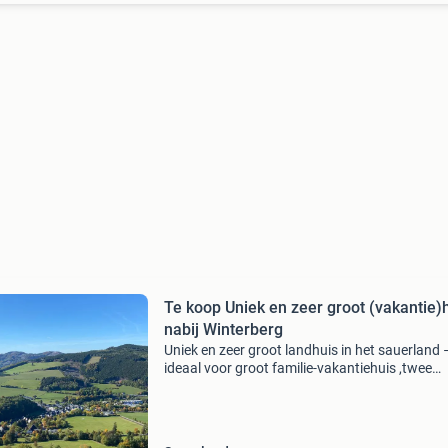
Te koop Uniek en zeer groot (vakantie)
nabij Winterberg
Uniek en zeer groot landhuis in het sauerland 
ideaal voor groot familie-vakantiehuis ,twee
gezinnen, meer-generatiewonen of wonen +
verhuur. Netto woonoppervlak 307m2 (bruto
394m2). Ruim voorhuis 19