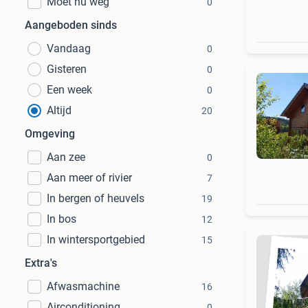
Moet nu weg
0
Aangeboden sinds
Vandaag
0
Gisteren
0
Een week
0
Altijd
20
Omgeving
Aan zee
0
Aan meer of rivier
7
In bergen of heuvels
19
In bos
12
In wintersportgebied
15
Extra's
Afwasmachine
16
Airconditioning
0