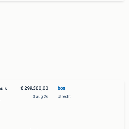
€ 299.500,00
bos
huis
3 aug 26
Utrecht
–