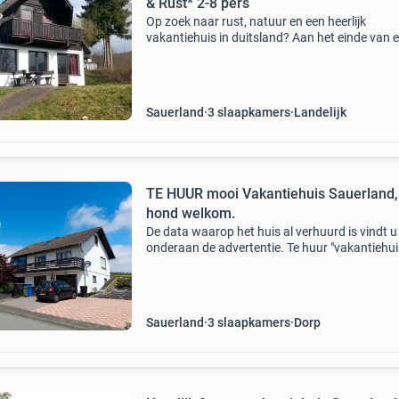
& Rust* 2-8 pers
Op zoek naar rust, natuur en een heerlijk
vakantiehuis in duitsland? Aan het einde van 
doodlopende weg in frankenau (sauerland) st
ons comfortabele 6/8-persoons vakantiehuis 
misschien wel
Sauerland
3 slaapkamers
Landelijk
TE HUUR mooi Vakantiehuis Sauerland,
hond welkom.
De data waarop het huis al verhuurd is vindt u
onderaan de advertentie. Te huur "vakantiehui
dackel" ons gezellig ingerichte vakantiehuis in
duitsland tot 8 personen. Hond welkom. Genie
Sauerland
3 slaapkamers
Dorp