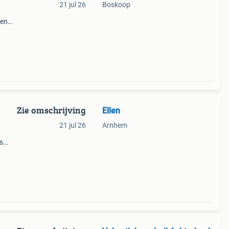
21 jul 26
Boskoop
een
aat
– met
Zie omschrijving
Ellen
21 jul 26
Arnhem
s
t va