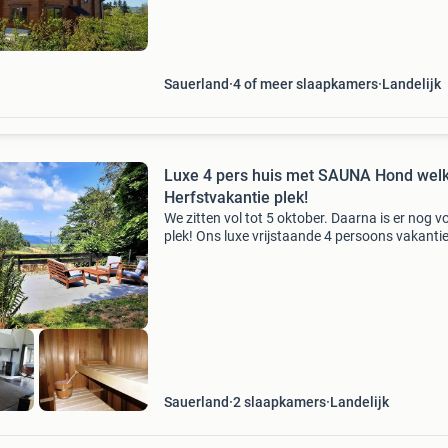
gespecialiseerd in de verhuur van sfeervolle
vakantiehuizen en ap
Sauerland
4 of meer slaapkamers
Landelijk
Luxe 4 pers huis met SAUNA Hond wel
Herfstvakantie plek!
We zitten vol tot 5 oktober. Daarna is er nog v
plek! Ons luxe vrijstaande 4 persoons vakanti
(ruim 115 m2) met sauna, gezellige houtkache
panoramisch uitzicht staat midden op de dör
Sauerland
2 slaapkamers
Landelijk