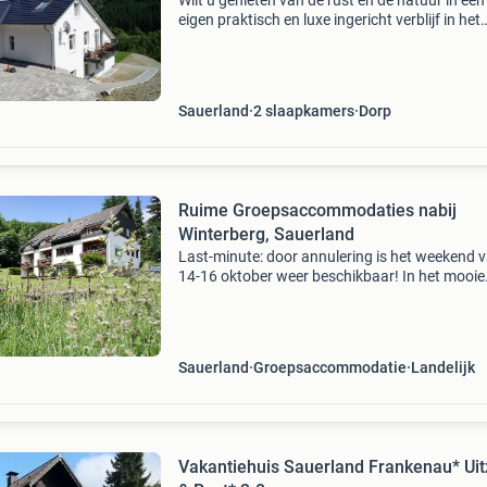
Wilt u genieten van de rust en de natuur in een
eigen praktisch en luxe ingericht verblijf in het
mooie sauerland? Kies dan uit één van deze
prachtige vakantiewoningen in willingen of su
Kijk voo
Sauerland
2 slaapkamers
Dorp
Ruime Groepsaccommodaties nabij
Winterberg, Sauerland
Last-minute: door annulering is het weekend 
14-16 oktober weer beschikbaar! In het mooie
sauerland verhuren wij twee moderne ruime
groepsaccommodaties, een voor 25 personen
een voor 32 personen
Sauerland
Groepsaccommodatie
Landelijk
Vakantiehuis Sauerland Frankenau* Uit