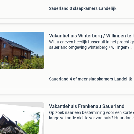
Sauerland
3 slaapkamers
Landelijk
Vakantiehuis Winterberg / Willingen te 
Wilt u er even heerlijk tussenuit in het prachtig
sauerland omgeving winterberg / willingen?
Sauerlandbookings is al meer dan 10 jaar
gespecialiseerd in de verhuur van sfeervolle
vakantiehuizen en ap
Sauerland
4 of meer slaapkamers
Landelijk
Vakantiehuis Frankenau Sauerland
Op zoek naar een bestemming voor een korte 
lange vakantie niet te ver van huis? Huur dan 
persoons vakantiehuis, gelegen in een prachti
omgeving aan de rand van het nationaalpark "