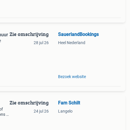
Zie omschrijving
SauerlandBookings
huur
e
28 jul 26
Heel Nederland
Bezoek website
Zie omschrijving
Fam Schilt
of
24 jul 26
Langelo
ons 6-
ge
kelle