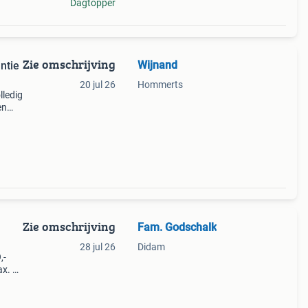
Dagtopper
Zie omschrijving
Wijnand
ntie
20 jul 26
Hommerts
lledig
en
akken,
en
Zie omschrijving
Fam. Godschalk
28 jul 26
Didam
,-
ax. 6
: