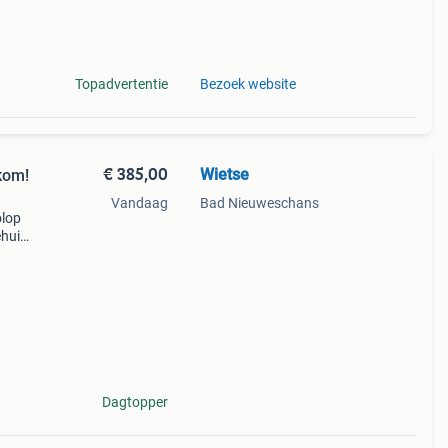
Topadvertentie
Bezoek website
€ 385,00
Wietse
kom!
Vandaag
Bad Nieuweschans
olop
ehuis
l en
nberg
Dagtopper