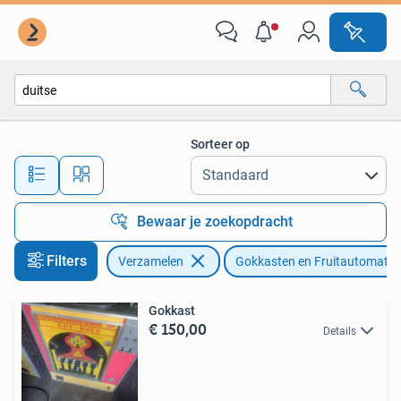
Automaten | Gokkasten en Fruitautomaten
Sorteer op
Alle afstanden…
Bewaar je zoekopdracht
Filters
Verzamelen
Gokkasten en Fruitautomate
Gokkast
€ 150,00
Details