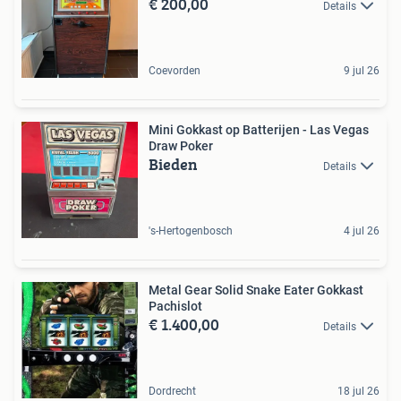
€ 200,00
Details
Coevorden
9 jul 26
Mini Gokkast op Batterijen - Las Vegas
Draw Poker
Bieden
Details
's-Hertogenbosch
4 jul 26
Metal Gear Solid Snake Eater Gokkast
Pachislot
€ 1.400,00
Details
Dordrecht
18 jul 26