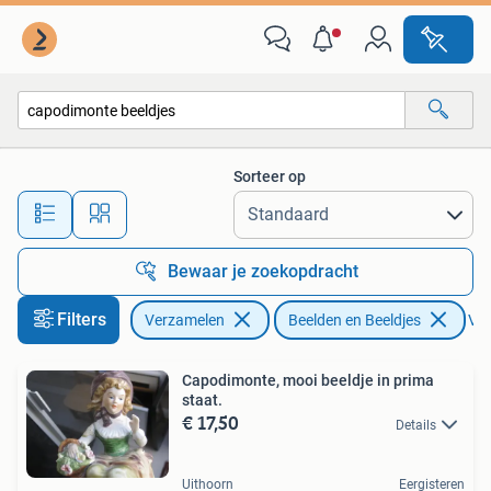
Beelden en Beeldjes
Sorteer op
Alle afstanden…
Bewaar je zoekopdracht
Filters
Verzamelen
Beelden en Beeldjes
Ver
Capodimonte, mooi beeldje in prima
staat.
€ 17,50
Details
Uithoorn
Eergisteren