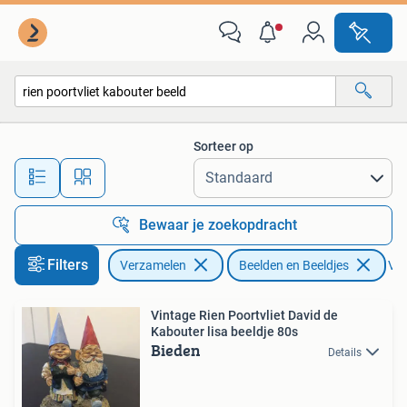
Beelden en Beeldjes
Sorteer op
Alle afstanden…
Bewaar je zoekopdracht
Filters
Verzamelen
Beelden en Beeldjes
Ver
Vintage Rien Poortvliet David de
Kabouter lisa beeldje 80s
Bieden
Details