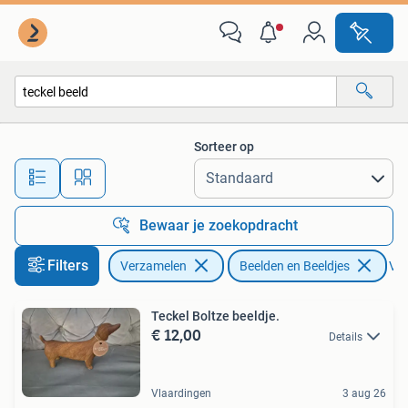
Beelden en Beeldjes
Sorteer op
Alle afstanden…
Bewaar je zoekopdracht
Filters
Verzamelen
Beelden en Beeldjes
Ver
Teckel Boltze beeldje.
€ 12,00
Details
Vlaardingen
3 aug 26